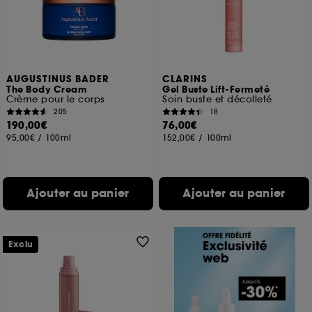
AUGUSTINUS BADER
CLARINS
The Body Cream
Gel Buste Lift-Fermeté
Crème pour le corps
Soin buste et décolleté
205
18
190,00€
76,00€
95,00€
/
100ml
152,00€
/
100ml
Ajouter au panier
Ajouter au panier
Exclu