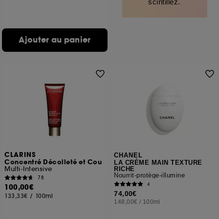
scintillez.
Ajouter au panier
CLARINS
CHANEL
Concentré Décolleté et Cou
LA CRÈME MAIN TEXTURE
Multi-Intensive
RICHE
Nourrit-protège-illumine
78
4
100,00€
74,00€
133,33€
/
100ml
148,00€
/
100ml