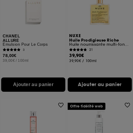
NUXE
CHANEL
Huile Prodigieuse Riche
ALLURE
Huile nourrissante multi-fonctions
Émulsion Pour Le Corps
21
3
39,90€
78,00€
39,00€
/
100ml
39,90€
/
100ml
Ajouter au panier
Ajouter au panier
Offre fidélité web