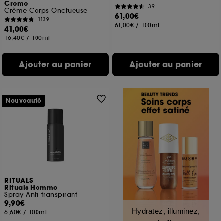
Creme
39
Crème Corps Onctueuse
61,00€
1139
61,00€
/
100ml
41,00€
16,40€
/
100ml
Ajouter au panier
Ajouter au panier
Nouveauté
RITUALS
Rituals Homme
Spray Anti-transpirant
9,90€
Hydratez, illuminez,
6,60€
/
100ml