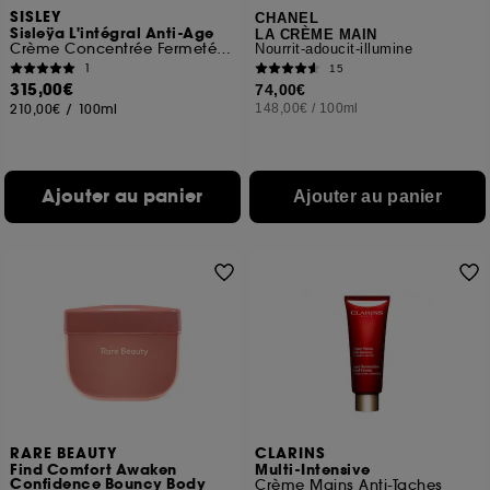
SISLEY
CHANEL
Sisleÿa L'intégral Anti-Age
LA CRÈME MAIN
Crème Concentrée Fermeté Corps
Nourrit-adoucit-illumine
1
15
315,00€
74,00€
210,00€
/
100ml
148,00€
/
100ml
Ajouter au panier
Ajouter au panier
RARE BEAUTY
CLARINS
Find Comfort Awaken
Multi-Intensive
Confidence Bouncy Body
Crème Mains Anti-Taches