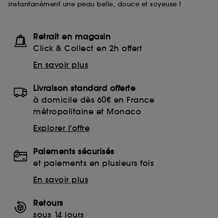
instantanément une peau belle, douce et soyeuse !
lecture de ces traceurs requiert votre accord. Vous
pouvez personnaliser vos choix concernant le dépôt
de ces cookies grâce au bouton "personnaliser mes
choix" ci-dessous ou décider de "tout accepter".
Retrait en magasin
Sephora pourra associer les informations de
Click & Collect en 2h offert
navigation collectées par ces Cookies, pour les
finalités acceptées, avec les données personnelles
En savoir plus
collectées ou générées lors de votre activité en ligne
ou en magasin. Pour refuser tous les cookies, cliques
Livraison standard offerte
sur "continuer sans accepter". Voous pouvez à tout
moment choisir de retirer votrte consentement. Si vous
à domicile dès 60€ en France
souhaitez obtenir plus d'information sur les cookies
métropolitaine et Monaco
utilisés,
cliquez
ici
.
Explorer l'offre
Paiements sécurisés
et paiements en plusieurs fois
En savoir plus
Retours
sous 14 jours