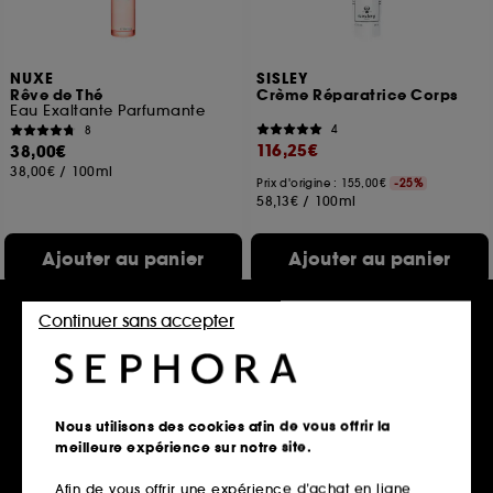
NUXE
SISLEY
Rêve de Thé
Crème Réparatrice Corps
Eau Exaltante Parfumante
4
8
116,25€
38,00€
38,00€
/
100ml
Prix d'origine : 155,00€
-25%
58,13€
/
100ml
Ajouter au panier
Ajouter au panier
Continuer sans accepter
Offre fidélité web
Nous utilisons des cookies afin de vous offrir la
meilleure expérience sur notre site.
Afin de vous offrir une expérience d’achat en ligne