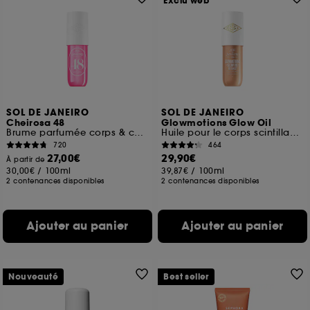
Exclu web
SOL DE JANEIRO
SOL DE JANEIRO
Cheirosa 48
Glowmotions Glow Oil
Brume parfumée corps & cheveux
Huile pour le corps scintillante & nourissante
720
464
27,00€
29,90€
À partir de
30,00€
/
100ml
39,87€
/
100ml
2 contenances disponibles
2 contenances disponibles
Ajouter au panier
Ajouter au panier
Nouveauté
Best seller