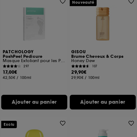
Nouveauté
PATCHOLOGY
GISOU
PoshPeel Pedicure
Brume Cheveux & Corps
Masque Exfoliant pour les Pieds
Honey Dew
297
107
17,00€
29,90€
42,50€
/
100ml
29,90€
/
100ml
Ajouter au panier
Ajouter au panier
Exclu