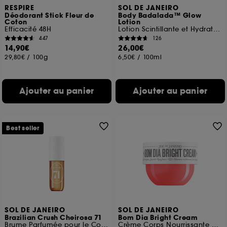
RESPIRE
SOL DE JANEIRO
Déodorant Stick Fleur de
Body Badalada™ Glow
Coton
Lotion
Efficacité 48H
Lotion Scintillante et Hydratante 24h
447
126
14,90€
26,00€
29,80€
/
100g
6,50€
/
100ml
Ajouter au panier
Ajouter au panier
Best seller
SOL DE JANEIRO
SOL DE JANEIRO
Brazilian Crush Cheirosa 71
Bom Dia Bright Cream
Brume Parfumée pour le Corps et les cheveux
Crème Corps Nourrissante et Exfoliante