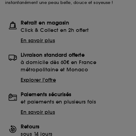
instantanément une peau belle, douce et soyeuse !
lecture de ces traceurs requiert votre accord. Vous
pouvez personnaliser vos choix concernant le dépôt
de ces cookies grâce au bouton "personnaliser mes
choix" ci-dessous ou décider de "tout accepter".
Retrait en magasin
Sephora pourra associer les informations de
Click & Collect en 2h offert
navigation collectées par ces Cookies, pour les
finalités acceptées, avec les données personnelles
En savoir plus
collectées ou générées lors de votre activité en ligne
ou en magasin. Pour refuser tous les cookies, cliques
Livraison standard offerte
sur "continuer sans accepter". Voous pouvez à tout
moment choisir de retirer votrte consentement. Si vous
à domicile dès 60€ en France
souhaitez obtenir plus d'information sur les cookies
métropolitaine et Monaco
utilisés,
cliquez
ici
.
Explorer l'offre
Paiements sécurisés
et paiements en plusieurs fois
En savoir plus
Retours
sous 14 jours