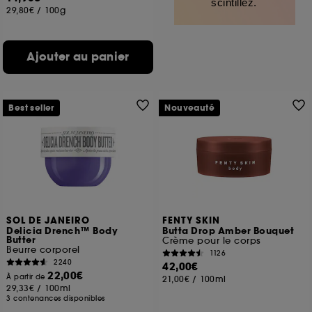
scintillez.
29,80€
/
100g
Ajouter au panier
Best seller
Nouveauté
SOL DE JANEIRO
FENTY SKIN
Delicia Drench™ Body
Butta Drop Amber Bouquet
Butter
Crème pour le corps
Beurre corporel
1126
2240
42,00€
22,00€
À partir de
21,00€
/
100ml
29,33€
/
100ml
3 contenances disponibles