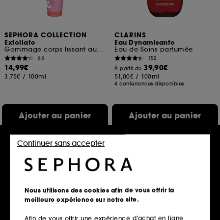
SEPHORA COLLECTION
CLARINS
Exfoliate
Eau Dynamisante
Gommage corps lissant aux AHA
Eau de Soins parfumée
65
152
14,99€
39,90€
À partir de
3,75€
/
100ml
51,00€
/
100ml
4 contenances disponibles
Ajouter au panier
Ajouter au panier
Continuer sans accepter
Nouveauté
Nouveauté
Nous utilisons des cookies afin de vous offrir la
meilleure expérience sur notre site.
Afin de vous offrir une expérience d’achat en ligne