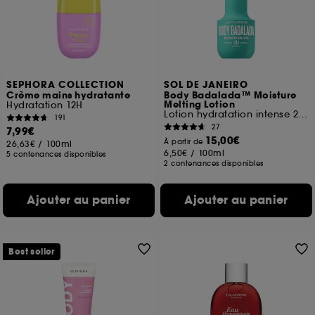
SEPHORA COLLECTION
SOL DE JANEIRO
Crème mains hydratante
Body Badalada™ Moisture
Melting Lotion
Hydratation 12H
Lotion hydratation intense 24h
191
27
7,99€
15,00€
À partir de
26,63€
/
100ml
6,50€
/
100ml
5 contenances disponibles
2 contenances disponibles
Ajouter au panier
Ajouter au panier
Best seller