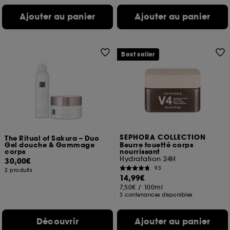
Ajouter au panier
Ajouter au panier
Best seller
SEPHORA COLLECTION
The Ritual of Sakura – Duo
Gel douche & Gommage
Beurre fouetté corps
corps
nourrissant
Hydratation 24H
30,00€
93
2 produits
14,99€
7,50€
/
100ml
3 contenances disponibles
Découvrir
Ajouter au panier