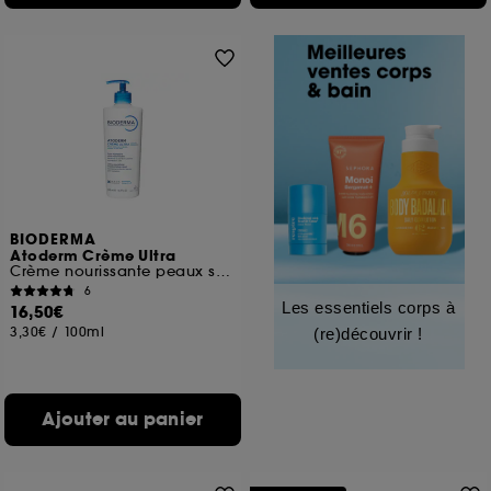
BIODERMA
Atoderm Crème Ultra
Crème nourissante peaux sensibles normales à sèches
6
Les essentiels corps à
16,50€
3,30€
/
100ml
(re)découvrir !
Ajouter au panier