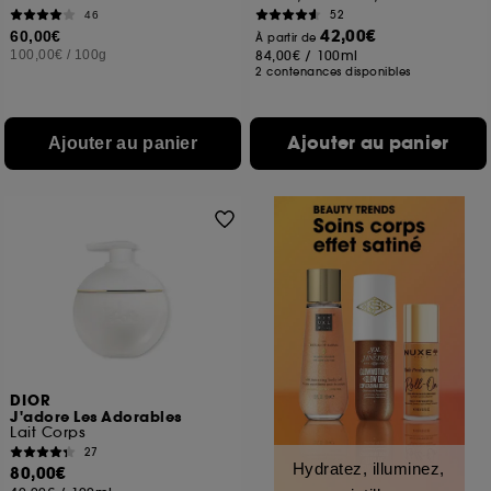
52
46
42,00€
60,00€
À partir de
100,00€
/
100g
84,00€
/
100ml
2 contenances disponibles
Ajouter au panier
Ajouter au panier
DIOR
J'adore Les Adorables
Lait Corps
27
Hydratez, illuminez,
80,00€