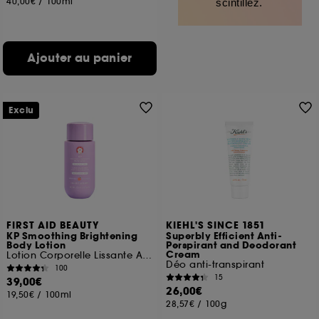
40,00€
/
100ml
scintillez.
Ajouter au panier
Exclu
FIRST AID BEAUTY
KIEHL'S SINCE 1851
KP Smoothing Brightening
Superbly Efficient Anti-
Body Lotion
Perspirant and Deodorant
Cream
Lotion Corporelle Lissante Anti-Rugosités
Déo anti-transpirant
100
15
39,00€
26,00€
19,50€
/
100ml
28,57€
/
100g