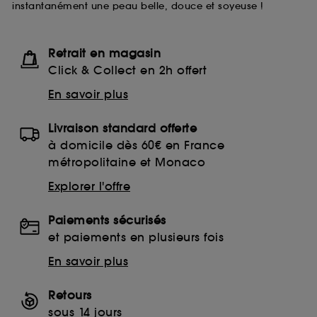
instantanément une peau belle, douce et soyeuse !
lecture de ces traceurs requiert votre accord. Vous
pouvez personnaliser vos choix concernant le dépôt
de ces cookies grâce au bouton "personnaliser mes
choix" ci-dessous ou décider de "tout accepter".
Retrait en magasin
Sephora pourra associer les informations de
Click & Collect en 2h offert
navigation collectées par ces Cookies, pour les
finalités acceptées, avec les données personnelles
En savoir plus
collectées ou générées lors de votre activité en ligne
ou en magasin. Pour refuser tous les cookies, cliques
Livraison standard offerte
sur "continuer sans accepter". Voous pouvez à tout
moment choisir de retirer votrte consentement. Si vous
à domicile dès 60€ en France
souhaitez obtenir plus d'information sur les cookies
métropolitaine et Monaco
utilisés,
cliquez
ici
.
Explorer l'offre
Paiements sécurisés
et paiements en plusieurs fois
En savoir plus
Retours
sous 14 jours