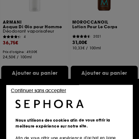
ARMANI
MOROCCANOIL
Acqua Di Gio pour Homme
Lotion Pour Le Corps
Déodorant vaporisateur
2021
4
31,00€
36,75€
10,33€
/
100ml
Prix d'origine : 49,00€
24,50€
/
100ml
Ajouter au panier
Ajouter au panier
Continuer sans accepter
Exclu web
Nous utilisons des cookies afin de vous offrir la
meilleure expérience sur notre site.
Afin de vous offrir une expérience d’achat en ligne