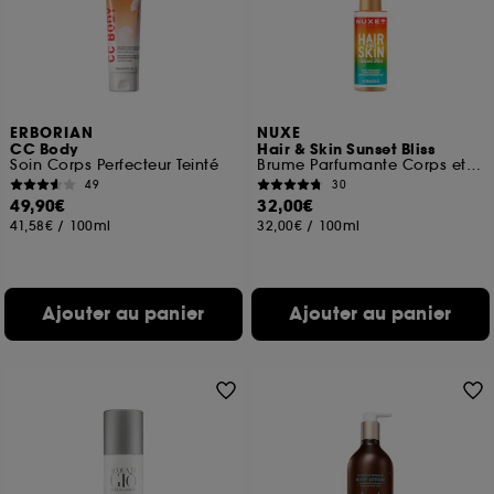
ERBORIAN
NUXE
CC Body
Hair & Skin Sunset Bliss
Soin Corps Perfecteur Teinté
Brume Parfumante Corps et Cheveux
49
30
49,90€
32,00€
41,58€
/
100ml
32,00€
/
100ml
Ajouter au panier
Ajouter au panier