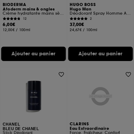
BIODERMA
HUGO BOSS
Atoderm mains & ongles
Hugo Man
Crème hydratante mains sèches abîmées
Déodorant Spray Homme Acidulé et Herbacé
12
2
6,00€
37,00€
12,00€
/
100ml
24,67€
/
100ml
Ajouter au panier
Ajouter au panier
CLARINS
CHANEL
Eau Extraordinaire
BLEU DE CHANEL
Force, Fraîcheur, Confort
Stick Déodorant