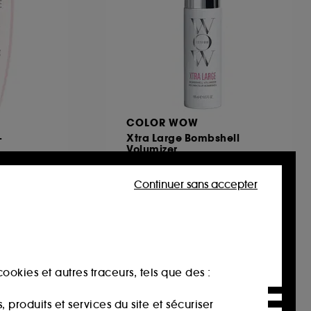
COLOR WOW
-
Xtra Large Bombshell
Volumizer
Shampoing anti-chute nutritif et fortifiant
Mousse Cheveux Volumisante
823
Continuer sans accepter
24,75€
Prix d'origine : 33,00€
-25%
12,38€
/
100ml
ookies et autres traceurs, tels que des :
produits et services du site et sécuriser