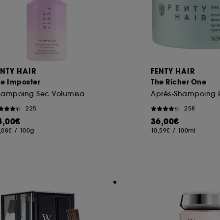
ENTY HAIR
FENTY HAIR
he Imposter
The Richer One
Shampoing Sec Volumisant Invisi-Boost
225
258
5,00€
36,00€
,08€
/
100g
10,59€
/
100ml