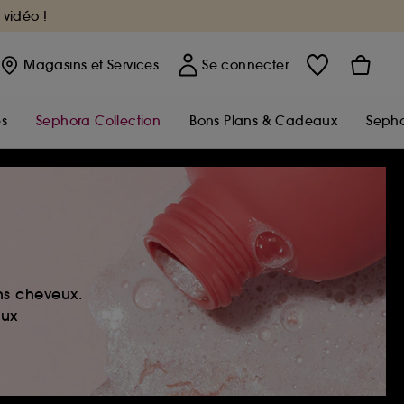
 vidéo !
Magasins
et Services
Se connecter
s
Sephora Collection
Bons Plans & Cadeaux
Sepho
ns cheveux.
eux