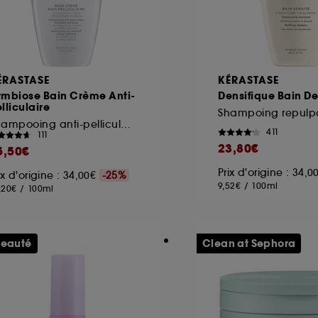
ÉRASTASE
KÉRASTASE
ymbiose Bain Crème Anti-
Densifique Bain De
lliculaire
Shampooing anti-pelliculaire hydratant
411
111
23,80€
5,50€
Prix d'origine : 34,
ix d'origine : 34,00€
-25%
9,52€
/
100ml
,20€
/
100ml
eauté
Clean at Sephora