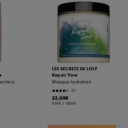
ous pouvez personnaliser vos choix concernant
cepter". Sephora pourra associer les
 personnelles collectées ou générées lors
ccepter". Voous pouvez à tout moment choisir
uez
ici
.
LES SECRETS DE LOLY
e
Repair Time
Crème Thermo-Protectrice 5 En 1
Masque hydratant
23
22,00€
9,57€
/
100ml