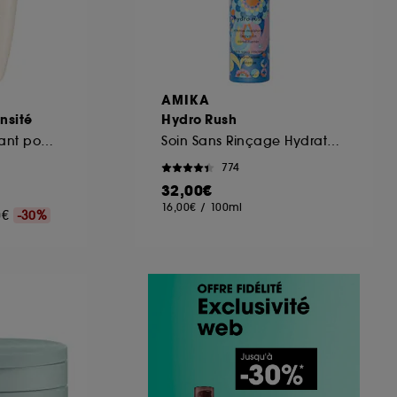
AMIKA
nsité
Hydro Rush
Shampoing repulpant pour cheveux en perte de densité
Soin Sans Rinçage Hydratation Intense à l'Acide Hyaluronique
774
32,00€
16,00€
/
100ml
00€
-30%