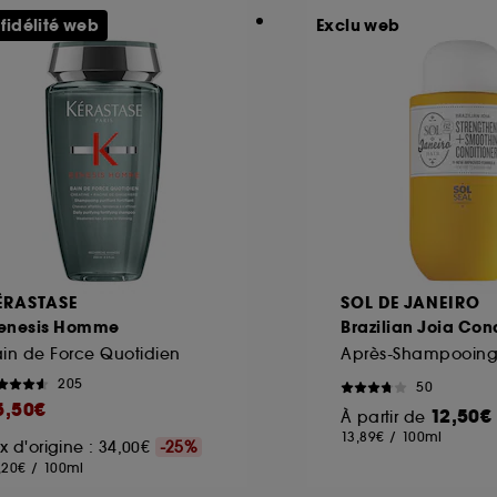
 fidélité web
Exclu web
ÉRASTASE
SOL DE JANEIRO
enesis Homme
Brazilian Joia Con
in de Force Quotidien
205
50
5,50€
12,50€
À partir de
13,89€
/
100ml
ix d'origine : 34,00€
-25%
,20€
/
100ml