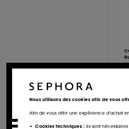
OUAI (20)
REDKEN (38)
RENE FURTERER (32)
SHU UEMURA ART OF HAIR (24)
SOL DE JANEIRO (2)
STEAMPOD (1)
C
THE ORDINARY (3)
Ro
UNBOTTLED (1)
VIRTUE (6)
3
1.
Nous utilisons des cookies afin de vous offr
Afin de vous offrir une expérience d’achat en
Offre
Cookies techniques :
ils sont nécessaire