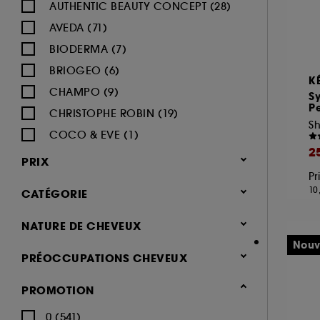
AUTHENTIC BEAUTY CONCEPT (28)
AVEDA (71)
BIODERMA (7)
BRIOGEO (6)
K
CHAMPO (9)
S
Pe
CHRISTOPHE ROBIN (19)
COCO & EVE (1)
2
COLOR WOW (28)
PRIX
Pr
DEVACURL (4)
10
CATÉGORIE
DIOR (2)
DUCRAY (6)
Cheveux
NATURE DE CHEVEUX
DYSON (11)
Besoins (743)
Nouv
Normaux (349)
PRÉOCCUPATIONS CHEVEUX
FABLE & MANE (15)
Hydratation & nutrition (364)
Secs (306)
Cheveux abîmés (320)
FENTY HAIR (8)
Volume (95)
PROMOTION
Bouclés, Ondulés (190)
Cheveux ternes (228)
GHD (20)
Brillance & lissage (149)
Tous types de cheveux (190)
0 (541)