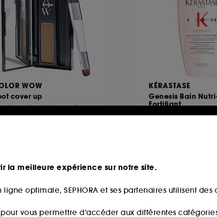
OLOR WOW
KÉRASTASE
ot cover up
Genesis Bain Nutri
Fortifiant
Poudre colorante pour les racines
121
788
7,00€
34,00€
761,90€
/
100g
13,60€
/
100ml
ir la meilleure expérience sur notre site.
 ligne optimale, SEPHORA et ses partenaires utilisent des c
 fidélité web
s pour vous permettre d’accéder aux différentes catégories, 