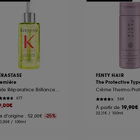
ôt et la lecture de ces traceurs requiert votre accord. V
rsonnaliser mes choix" ci-dessous ou décider de "tout ac
s Cookies, pour les finalités acceptées, avec les données
ur refuser tous les cookies, cliques sur "continuer sans a
tez obtenir plus d'information sur les cookies utilisés,
cliq
ÉRASTASE
FENTY HAIR
remière
The Protective Typ
Huile Réparatrice Brillance intense pour cheveux très abimés
677
369
9,00€
19,90€
À partir de
22,11€
/
100ml
ix d'origine : 52,00€
-25%
0,00€
/
100ml