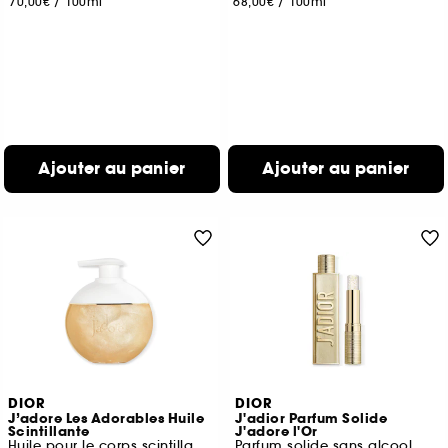
70,00€
/
100ml
68,00€
/
100ml
Ajouter au panier
Ajouter au panier
DIOR
DIOR
J’adore Les Adorables Huile
J'adior Parfum Solide
Scintillante
J'adore l'Or
Huile pour le corps scintillante
Parfum solide sans alcool