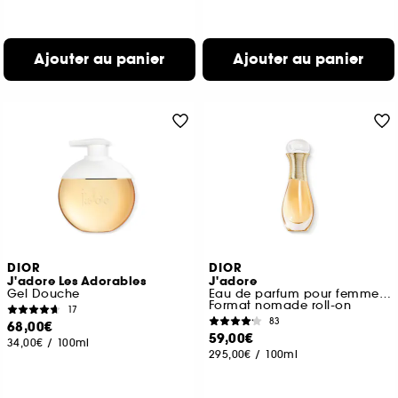
Ajouter au panier
Ajouter au panier
DIOR
DIOR
J'adore Les Adorables
J'adore
Gel Douche
Eau de parfum pour femme roller-pearl
Format nomade roll-on
17
83
68,00€
59,00€
34,00€
/
100ml
295,00€
/
100ml