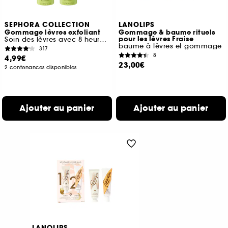
SEPHORA COLLECTION
LANOLIPS
Gommage lèvres exfoliant
Gommage & baume rituels
pour les lèvres Fraise
Soin des lèvres avec 8 heures d'hydratation
baume à lèvres et gommage
317
8
4,99€
23,00€
2 contenances disponibles
Ajouter au panier
Ajouter au panier