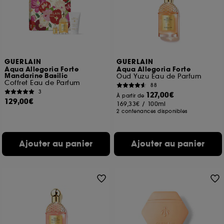
moment choisir de retirer votrte consentement. Si vous
souhaitez obtenir plus d'information sur les cookies
utilisés,
cliquez
ici
.
GUERLAIN
GUERLAIN
Aqua Allegoria Forte
Aqua Allegoria Forte
Mandarine Basilic
Oud Yuzu Eau de Parfum
Coffret Eau de Parfum
88
3
127,00€
À partir de
129,00€
169,33€
/
100ml
2 contenances disponibles
Ajouter au panier
Ajouter au panier