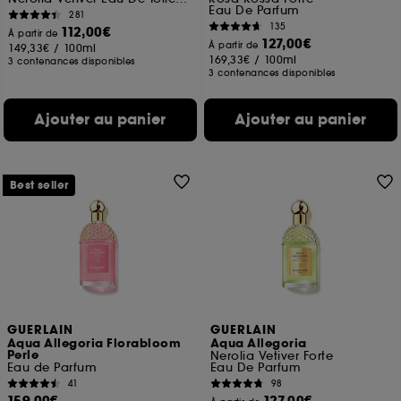
Eau De Parfum
281
135
112,00€
À partir de
127,00€
À partir de
149,33€
/
100ml
169,33€
/
100ml
3 contenances disponibles
3 contenances disponibles
Ajouter au panier
Ajouter au panier
Best seller
GUERLAIN
GUERLAIN
Aqua Allegoria Florabloom
Aqua Allegoria
Perle
Nerolia Vetiver Forte
Eau de Parfum
Eau De Parfum
41
98