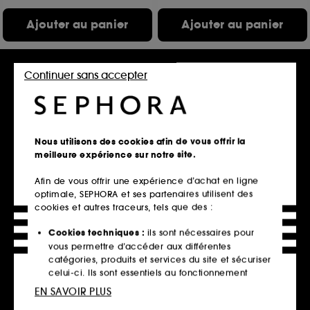
Ajouter au panier
Ajouter au panier
Continuer sans accepter
Nous utilisons des cookies afin de vous offrir la
meilleure expérience sur notre site.
Afin de vous offrir une expérience d’achat en ligne
GUERLAIN
GUERLAIN
optimale, SEPHORA et ses partenaires utilisent des
Aqua Allegoria
Aqua Allegoria
Granada Salvia
Herba Fresca
cookies et autres traceurs, tels que des :
Eau De Toilette
Eau De Toilette
80
58
Cookies techniques :
ils sont nécessaires pour
112,00€
112,00€
À partir de
À partir de
vous permettre d’accéder aux différentes
149,33€
/
100ml
149,33€
/
100ml
catégories, produits et services du site et sécuriser
3 contenances disponibles
3 contenances disponibles
celui-ci. Ils sont essentiels au fonctionnement
technique du site et ne peuvent être désactivés.
EN SAVOIR PLUS
Ajouter au panier
Ajouter au panier