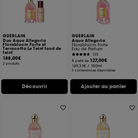
GUERLAIN
GUERLAIN
Duo Aqua Allegoria
Aqua Allegoria
Florabloom Forte et
Florabloom Forte
Terracotta Le Teint fond de
Eau de Parfum
teint
325
188,00€
127,00€
À partir de
2 produits
169,33€
/
100ml
3 contenances disponibles
Découvrir
Ajouter au panier