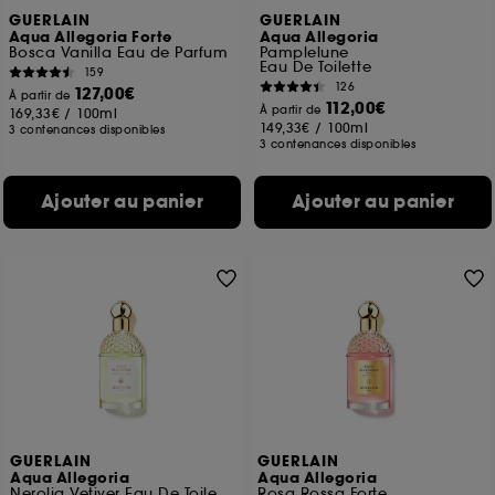
GUERLAIN
GUERLAIN
Aqua Allegoria Forte
Aqua Allegoria
Bosca Vanilla Eau de Parfum
Pamplelune
Eau De Toilette
159
126
127,00€
À partir de
112,00€
À partir de
169,33€
/
100ml
149,33€
/
100ml
3 contenances disponibles
3 contenances disponibles
Ajouter au panier
Ajouter au panier
GUERLAIN
GUERLAIN
Aqua Allegoria
Aqua Allegoria
Nerolia Vetiver Eau De Toilette
Rosa Rossa Forte