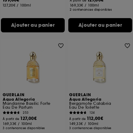
159,00€
127,00€
À partir de
127,20€
/
100ml
169,33€
/
100ml
2 contenances disponibles
Ajouter au panier
Ajouter au panier
GUERLAIN
GUERLAIN
Aqua Allegoria
Aqua Allegoria
Mandarine Basilic Forte
Bergamote Calabria
Eau De Parfum
Eau De Toilette
253
124
127,00€
112,00€
À partir de
À partir de
169,33€
/
100ml
149,33€
/
100ml
3 contenances disponibles
3 contenances disponibles