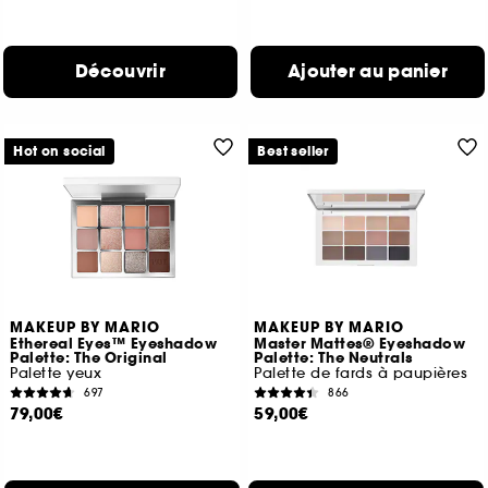
Découvrir
Ajouter au panier
Hot on social
Best seller
MAKEUP BY MARIO
MAKEUP BY MARIO
Ethereal Eyes™ Eyeshadow
Master Mattes® Eyeshadow
Palette: The Original
Palette: The Neutrals
Palette yeux
Palette de fards à paupières
697
866
79,00€
59,00€