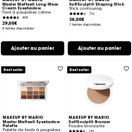
MAKEUP BY MARIO
MAKEUP BY MARIO
Master Mattes® Long-Wear
SoftSculpt® Shaping Stick
Cream Eyeshadow
Stick contouring
Fard à paupières crème
716
408
38,00€
29,00€
7 teintes disponibles
8 teintes disponibles
Ajouter au panier
Ajouter au panier
Best seller
Best seller
MAKEUP BY MARIO
MAKEUP BY MARIO
Master Mattes® Eyeshadow
SoftSculpt® Bronzer
Palette
Poudre bronzante
Palette de fards à paupières
155