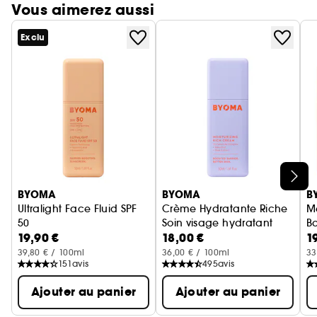
Vous aimerez aussi
Exclu
Ignorer le carrousel produits
BYOMA
BYOMA
B
Ultralight Face Fluid SPF
Crème Hydratante Riche
M
50
Soin visage hydratant
B
19,90 €
18,00 €
1
Protection Solaire
39,80 € / 100ml
36,00 € / 100ml
33
151
avis
495
avis
Ajouter au panier
Ajouter au panier