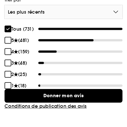
Trier par
Les plus récents
Tous (731)
5
(481)
4
(159)
3
(48)
2
(25)
1
(18)
Donner mon avis
Conditions de publication des avis