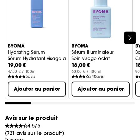
Ignorer le carrousel produits
BYOMA
BYOMA
B
Hydrating Serum
Sérum Illuminateur
Ba
Sérum Hydratant visage apaisant
Soin visage éclat
C
19,00 €
18,00 €
1
47,50 € / 100ml
60,00 € / 100ml
90
5
avis
240
avis
Ajouter au panier
Ajouter au panier
Avis sur le produit
4.5/5
(731 avis sur le produit)