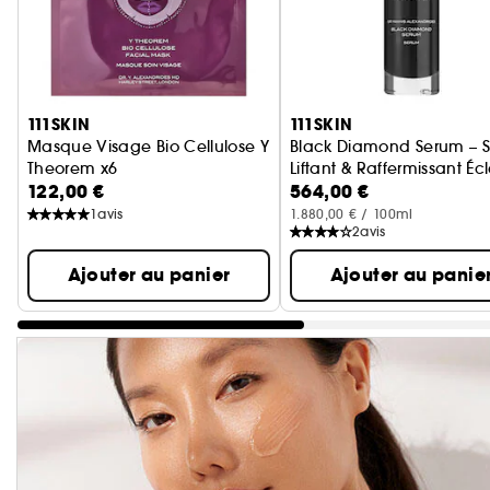
Ignorer le carrousel produits
111SKIN
111SKIN
Masque Visage Bio Cellulose Y
Black Diamond Serum – 
Theorem x6
Liftant & Raffermissant Écl
122,00 €
564,00 €
Soin Visage
1
avis
1.880,00 € / 100ml
2
avis
Ajouter au panier
Ajouter au panie