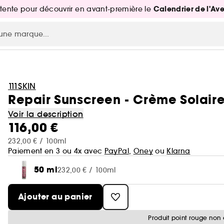
Calendrier de l'Av
attente pour découvrir en avant-première le
111SKIN
Repair Sunscreen - Crème Solair
Voir la description
116,00 €
232,00 € / 100ml
Paiement en 3 ou 4x avec
PayPal
,
Oney
ou
Klarna
50 ml
232,00 € / 100ml
Ajouter au panier
Produit point rouge non 