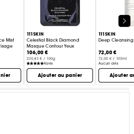
111SKIN
111SKIN
ce Mist
Celestial Black Diamond
Deep Cleansing 
Visage
Masque Contour Yeux
106,00 €
72,00 €
230,43 € / 100g
72,00 € / 100ml
4
avis
Aucun avis
nier
Ajouter au panier
Ajouter a