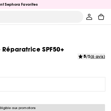
ent Sephora Favorites
e Réparatrice SPF50+
5
/5
(6 avis)
éligible aux promotions