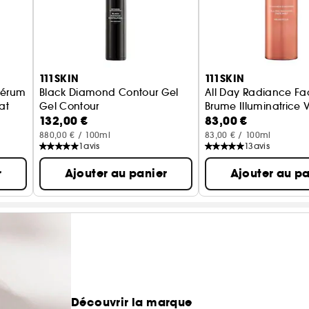
111SKIN
111SKIN
Sérum
Black Diamond Contour Gel
All Day Radiance Fa
at
Gel Contour
Brume Illuminatrice 
132,00 €
83,00 €
880,00 € / 100ml
83,00 € / 100ml
1
avis
13
avis
r
Ajouter au panier
Ajouter au pa
Découvrir la marque