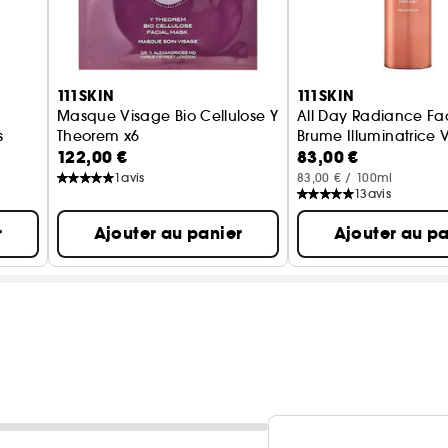
111SKIN
111SKIN
Masque Visage Bio Cellulose Y
All Day Radiance Fa
s
Theorem x6
Brume Illuminatrice 
122,00 €
83,00 €
Soin Visage
1
avis
83,00 € / 100ml
13
avis
r
Ajouter au panier
Ajouter au pa