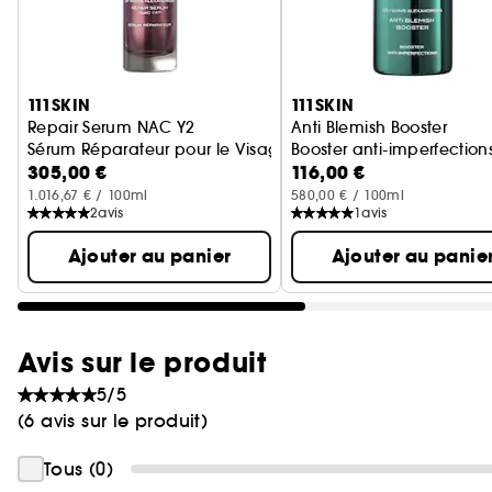
Ignorer le carrousel produits
111SKIN
111SKIN
Repair Serum NAC Y2
Anti Blemish Booster
Sérum Réparateur pour le Visage
Booster anti-imperfection
305,00 €
116,00 €
1.016,67 € / 100ml
580,00 € / 100ml
2
avis
1
avis
Ajouter au panier
Ajouter au panie
Avis sur le produit
5/5
(6 avis sur le produit)
Tous (0)