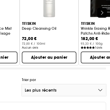
111SKIN
111SKIN
ce Mist
Deep Cleansing Oil
Wrinkle Erasing 
Visage
Patchs Anti-Ride
72,00 €
182,00 €
72,00 € / 100ml
93,33 € / 100g
Aucun avis
1
avis
nier
Ajouter au panier
Ajouter a
Trier par
Les plus récents