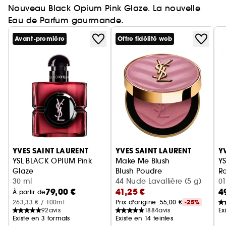
Nouveau Black Opium Pink Glaze. La nouvelle
Eau de Parfum gourmande.
Avant-première
Offre fidélité web
Ignorer le carrousel produits
YVES SAINT LAURENT
YVES SAINT LAURENT
Y
YSL BLACK OPIUM Pink
Make Me Blush
YS
Glaze
Blush Poudre
Ro
Eau de Parfum femme ambrée florale & note de fraise
30 ml
44 Nude Lavallière (5 g)
01
79,00 €
41,25 €
4
À partir de
263,33 € / 100ml
Prix d'origine :
55,00 €
-25%
92
avis
1884
avis
Ex
Existe en 3 formats
Existe en 14 teintes