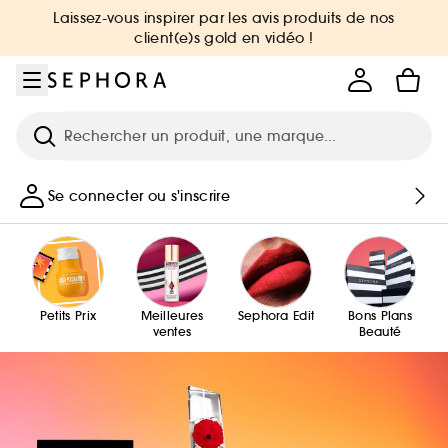
Aller au menu
Aller au contenu principal
Aller au pied de page
Laissez-vous inspirer par les avis produits de nos
client(e)s gold en vidéo !
Recherche
Se connecter ou s'inscrire
Petits Prix
Meilleures
Sephora Edit
Bons Plans
ventes
Beauté