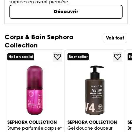
surprises en avant-première.
Découvrir
Corps & Bain Sephora
Voir tout
Collection
Hot on social
Best seller
E
Ignorer le carrousel produits
SEPHORA COLLECTION
SEPHORA COLLECTION
S
Brume parfumée corps et
Gel douche douceur
B