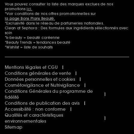
Sephora Beautiful Club
Vous pouvez consulter la liste des marques exclues de nos
Mentions additionnelles
Clean at Sephora
promotions
ici.
Idées & Inspirations Beauté
*Voir conditions de nos offres promotionnelles sur
la page Bons Plans Beauté.
*Exclusivité dans le réseau de parfumeries nationales.
Clean at Sephora : Des formules aux ingrédients sélectionnés avec
soin
*k-beauty = beauté coréenne
*Beauty Trends = tendances beauté
*Wishlist = liste de souhaits
Mentions légales et CGU
Conditions générales de vente
Données personnelles et cookies
Cosmétovigilance et Nutrivigilance
Conditions Générales du programme de
fidélité
Conditions de publication des avis
Accessibilité : non conforme
Qualités et caractéristiques
environnementales
Sitemap