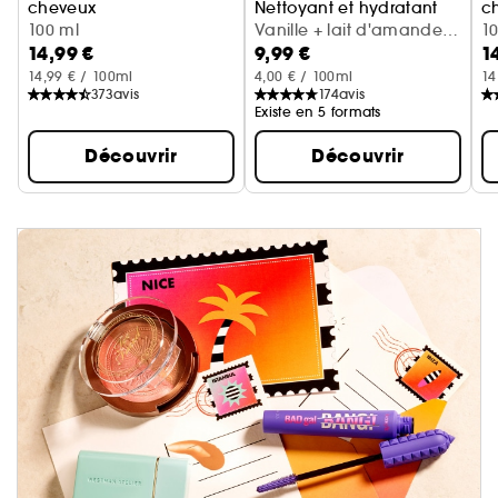
cheveux
Nettoyant et hydratant
c
Cerise + crème fouettée
100 ml
Vanille + lait d'amande
Va
1
14,99 €
9,99 €
1
(300 ml)
14,99 € / 100ml
4,00 € / 100ml
14
373
avis
174
avis
Existe en 5 formats
Découvrir
Découvrir