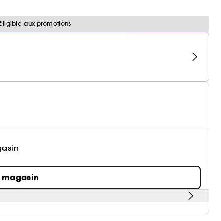
éligible aux promotions
gasin
n magasin