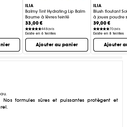
ILIA
ILIA
Balmy Tint Hydrating Lip Balm
Blush floutant So
Baume à lèvres teinté
à joues poudre s
33,00 €
39,00 €
448
avis
70
avis
Existe en 6 teintes
Existe en 8 teintes
nier
Ajouter au panier
Ajouter a
eau.
e. Nos formules sûres et puissantes protègent et
rel.