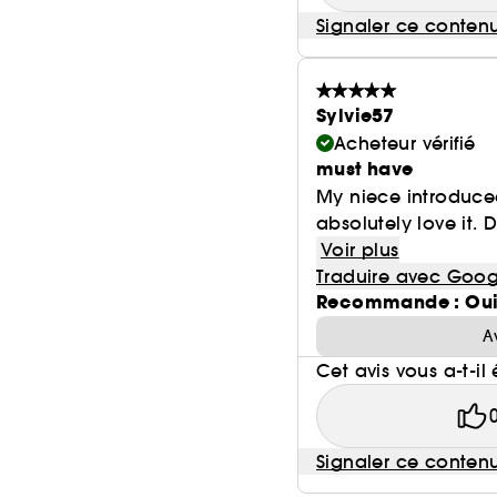
Signaler ce conten
Sylvie57
Acheteur vérifié
must have
My niece introduce
absolutely love it. 
Voir plus
Traduire avec Goog
Recommande : Ou
A
Cet avis vous a-t-il 
Signaler ce conten