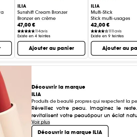
ILIA
ILIA
ra
Sunshift Cream Bronzer
Multi-Stick
Bronzer en crème
Stick multi-usages
47,00 €
42,00 €
114
avis
1111
avis
Existe en 4 teintes
Existe en 9 teintes
r
Ajouter au panier
Ajouter au pa
Découvrir la marque
ILIA
Produits de beauté propres qui respectent la p
Réveillez votre peau. Imaginez le rest
revitalisent votre peau6pour un éclat natu
Voir plus
Découvrir la marque ILIA