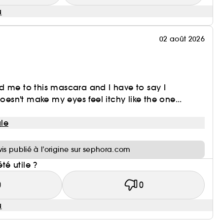
u
02 août 2026
d me to this mascara and I have to say I
Doesn't make my eyes feel itchy like the one...
le
i
vis publié à l’origine sur sephora.com
été utile ?
0
0
u