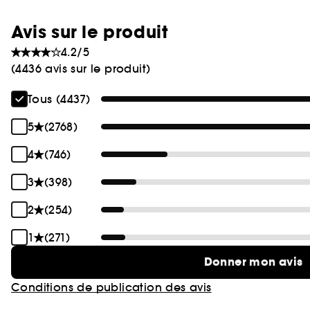
Avis sur le produit
4.2/5
(4436 avis sur le produit)
Tous (4437)
5
(2768)
4
(746)
3
(398)
2
(254)
1
(271)
Donner mon avis
Conditions de publication des avis