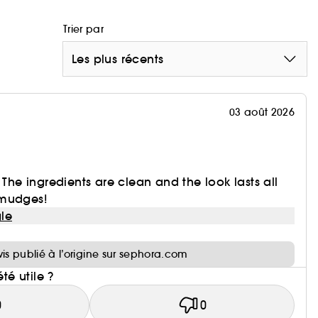
Trier par
Les plus récents
03 août 2026
 The ingredients are clean and the look lasts all
smudges!
le
i
vis publié à l’origine sur sephora.com
été utile ?
0
0