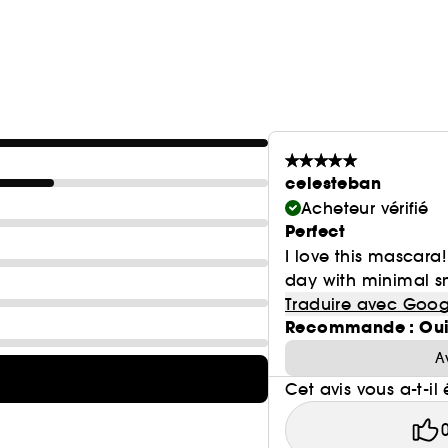
celesteban
Acheteur vérifié
Perfect
I love this mascara!
day with minimal 
Traduire avec Goog
Recommande : Ou
A
Cet avis vous a-t-il 