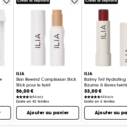
Clean at Sephora
Clean at Sephora
ILIA
ILIA
w
Skin Rewind Complexion Stick
Balmy Tint Hydrating
Stick pour le teint
Baume à lèvres teint
56,00 €
33,00 €
ères
84
avis
448
avis
Existe en 42 teintes
Existe en 6 teintes
r
Ajouter au panier
Ajouter au pa