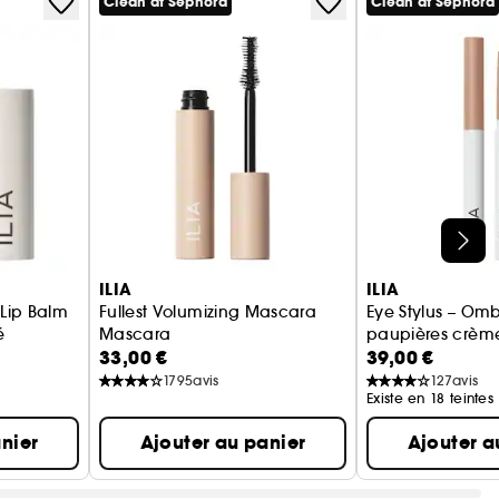
Clean at Sephora
Clean at Sephora
ILIA
ILIA
 Lip Balm
Fullest Volumizing Mascara
Eye Stylus – Om
é
Mascara
paupières crèm
33,00 €
39,00 €
tenue
1795
avis
127
avis
Existe en 18 teintes
nier
Ajouter au panier
Ajouter a