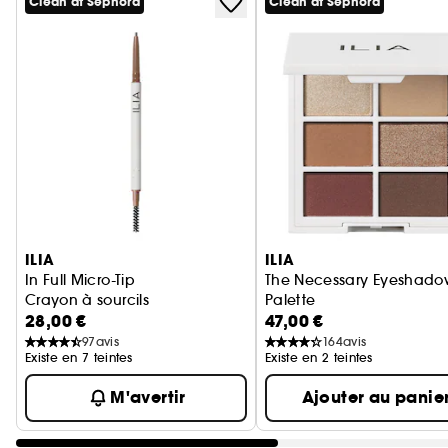
Clean at Sephora
Clean at Sephora
Ignorer le carrousel produits
ILIA
ILIA
In Full Micro-Tip
The Necessary Eyeshado
Crayon à sourcils
Palette
28,00 €
47,00 €
Palette de Fards à Paupi
97
avis
164
avis
Existe en 7 teintes
Existe en 2 teintes
M'avertir
Ajouter au panie