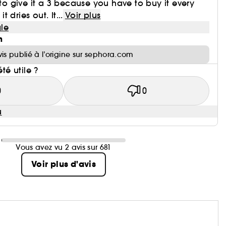
 to give it a 3 because you have to buy it every
 dries out. It...
Voir plus
le
n
vis publié à l’origine sur sephora.com
été utile ?
0
0
u
Vous avez vu 2 avis sur 681
Voir plus d'avis