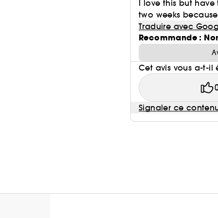
I love this but have
two weeks because it
Traduire avec Goog
Recommande : No
A
Cet avis vous a-t-il 
Signaler ce conten