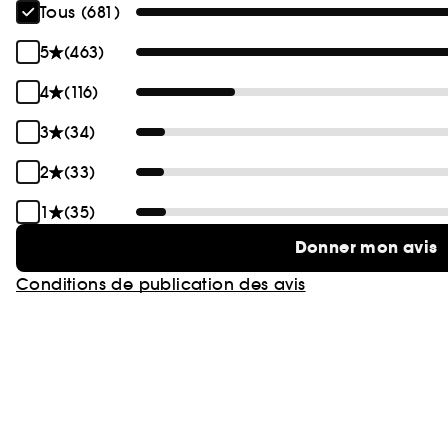
Tous (681)
5
(463)
4
(116)
3
(34)
2
(33)
1
(35)
Donner mon avis
Conditions de publication des avis