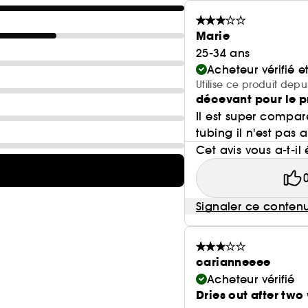
Marie
25-34 ans
Acheteur vérifié 
Utilise ce produit dep
décevant pour le p
Il est super compa
tubing il n'est pas a
Cet avis vous a-t-il 
Signaler ce conten
carianneeee
Acheteur vérifié
Dries out after two