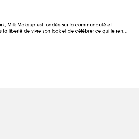
ork, Milk Makeup est fondée sur la communauté et
la liberté de vivre son look et de célébrer ce qui le rend
 Spray, produit primé devenu viral, ou des best-sellers Lip
efforce de créer des produits innovants, 100% vegans,