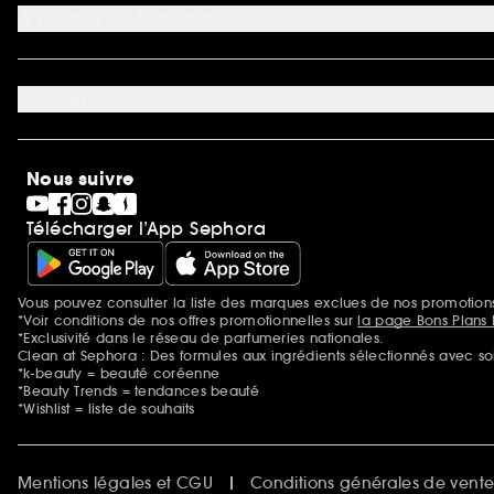
My Sephora
*Conditions de nos offres
A propos de Sephora
Authenticité des avis
*Exclusion des promotions
Préférence cookies
Rappels produits
Qui sommes-nous ?
Carrières
Actualités
Nos engagements
Découvrir Sephora
Idées cadeaux
Sephora Stands
Cartes cadeaux
Magasins
Nous suivre
Gravure parfum
Black Friday
Télécharger l’App Sephora
Soldes
SEPHORA edit
Sephora Prize
Sephora Beautiful Club
Vous pouvez consulter la liste des marques exclues de nos promotio
Mentions additionnelles
Clean at Sephora
*Voir conditions de nos offres promotionnelles sur
la page Bons Plans 
Idées & Inspirations Beauté
*Exclusivité dans le réseau de parfumeries nationales.
Clean at Sephora : Des formules aux ingrédients sélectionnés avec so
*k-beauty = beauté coréenne
*Beauty Trends = tendances beauté
*Wishlist = liste de souhaits
Mentions légales et CGU
Conditions générales de vent