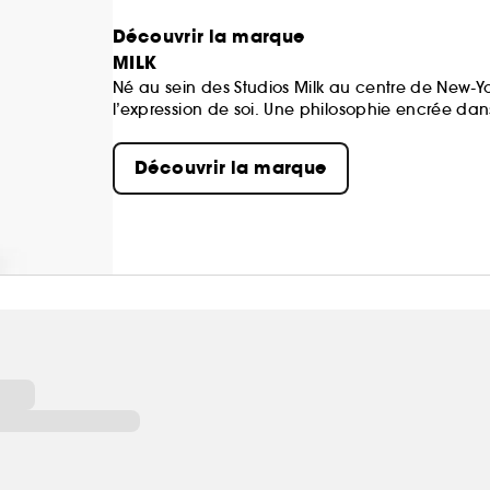
Découvrir la marque
MILK
Né au sein des Studios Milk au centre de New-Y
l’expression de soi. Une philosophie encrée dans 
unique.
Qu’il s’agisse de l’Hydro Grip Primer and Setting
Découvrir la marque
+ Cheek et Matte Bronzer Sticks, Milk Makeup s’
cruelty-free et enrichis en soin pour votre peau.