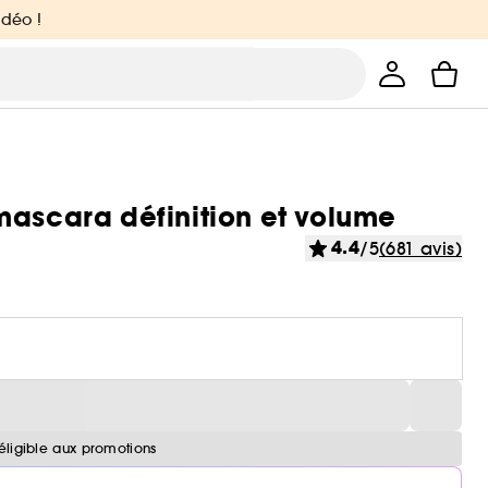
idéo !
mascara définition et volume
4.4
/5
(681 avis)
éligible aux promotions