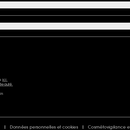
ns
ici.
Beauté.
in
e
Données personnelles et cookies
Cosmétovigilance et