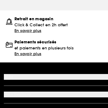
Retrait en magasin
Click & Collect en 2h offert
En savoir plus
Paiements sécurisés
et paiements en plusieurs fois
En savoir plus
Aide
FAQ
Moyens de paiement acceptés
Mon Sephora
Nous contacter
Conditions de livraison
Mon compte
Retourner un produit