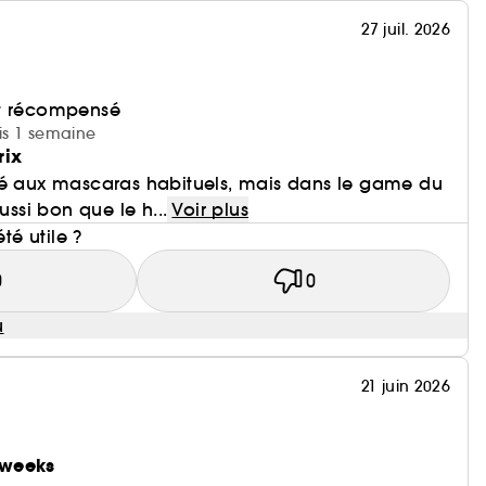
27 juil. 2026
et récompensé
uis 1 semaine
rix
ré aux mascaras habituels, mais dans le game du
ussi bon que le h...
Voir plus
été utile ?
0
0
u
21 juin 2026
 weeks