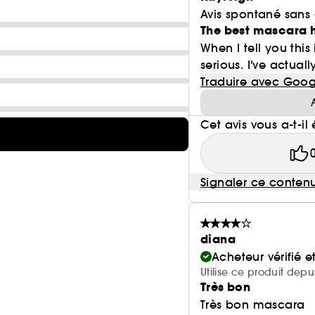
Avis spontané sans
The best mascara
When I tell you thi
serious. I've actuall
Traduire avec Goog
Cet avis vous a-t-il 
Signaler ce conten
diana
Acheteur vérifié 
Utilise ce produit dep
Très bon
Très bon mascara