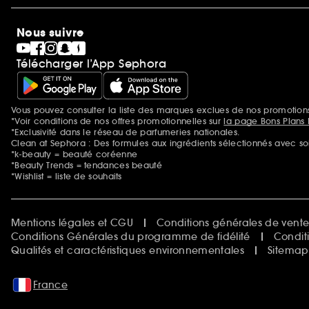
Découvrir Sephora
Idées cadeaux
Sephora Stands
Cartes cadeaux
Magasins
Nous suivre
Gravure parfum
Black Friday
Télécharger l’App Sephora
Soldes
SEPHORA edit
Sephora Prize
Sephora Beautiful Club
Vous pouvez consulter la liste des marques exclues de nos promotio
Mentions additionnelles
Clean at Sephora
*Voir conditions de nos offres promotionnelles sur
la page Bons Plans 
Idées & Inspirations Beauté
*Exclusivité dans le réseau de parfumeries nationales.
Clean at Sephora : Des formules aux ingrédients sélectionnés avec so
*k-beauty = beauté coréenne
*Beauty Trends = tendances beauté
*Wishlist = liste de souhaits
Mentions légales et CGU
Conditions générales de vent
Conditions Générales du programme de fidélité
Condit
Qualités et caractéristiques environnementales
Sitemap
France