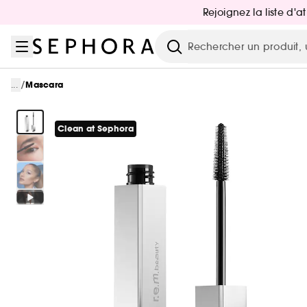
Aller au menu
Aller au contenu principal
Aller au pied de page
Rejoignez la liste d'
Recherche
/
...
Mascara
Clean at Sephora