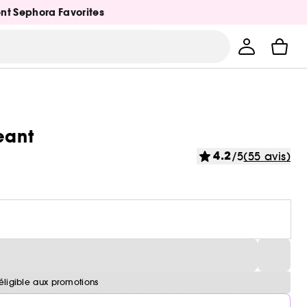
ent Sephora Favorites
eant
4.2
/5
(55 avis)
éligible aux promotions