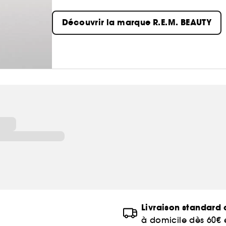
Découvrez le maquillage de demain : des teintes
Découvrir la marque R.E.M. BEAUTY
hybrides enrichies en soins de la peau, des tec
sensorielles.
Vegan et sans cruauté, toujours.
Livraison standard o
à domicile dès 60€