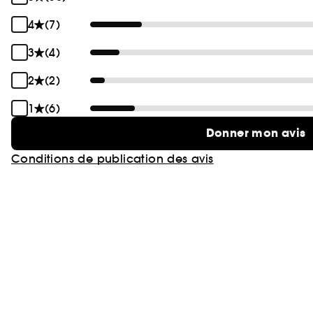
4
(7)
3
(4)
2
(2)
1
(6)
Donner mon avis
Conditions de publication des avis