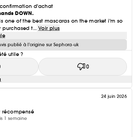
 confirmation d'achat
 hands DOWN.
s is one of the best mascaras on the market i'm so
y purchased t...
Voir plus
le
Avis publié à l’origine sur Sephora-uk
été utile ?
0
0
u
24 juin 2026
et récompensé
uis 1 semaine