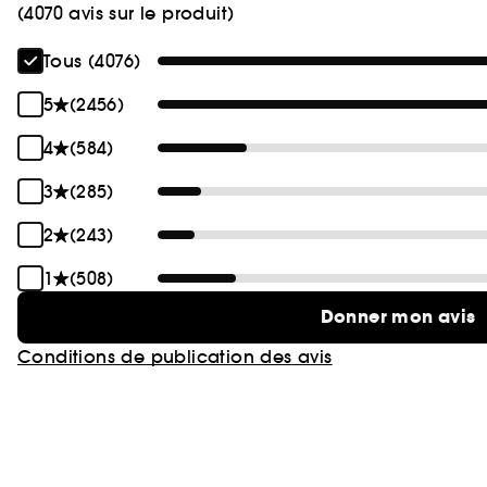
(4070 avis sur le produit)
Tous (4076)
5
(2456)
4
(584)
3
(285)
2
(243)
1
(508)
Donner mon avis
Conditions de publication des avis