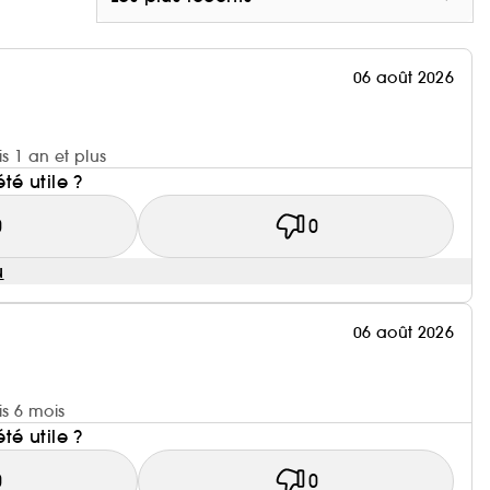
sans sulfates, sans gluten, et cruelty free.
06 août 2026
is 1 an et plus
été utile ?
0
0
u
06 août 2026
is 6 mois
été utile ?
0
0