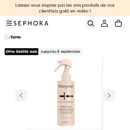
Aller au menu
Aller au contenu principal
Aller au pied de page
Laissez-vous inspirer par les avis produits de nos
client(e)s gold en vidéo !
/
...
Spray
Offre fidélité web
jusqu'au 8 septembre