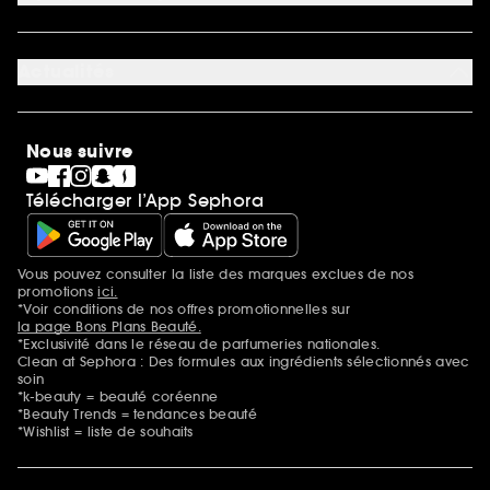
*Exclusion des promotions
Préférence cookies
Rappels produits
Qui sommes-nous ?
Carrières
Actualités
Nos engagements
Découvrir Sephora
Idées cadeaux
Sephora Stands
Cartes cadeaux
Magasins
Nous suivre
Gravure parfum
Black Friday
Télécharger l’App Sephora
Soldes
SEPHORA edit
Sephora Prize
Sephora Beautiful Club
Vous pouvez consulter la liste des marques exclues de nos
Mentions additionnelles
Clean at Sephora
promotions
ici.
Idées & Inspirations Beauté
*Voir conditions de nos offres promotionnelles sur
la page Bons Plans Beauté.
*Exclusivité dans le réseau de parfumeries nationales.
Clean at Sephora : Des formules aux ingrédients sélectionnés avec
soin
*k-beauty = beauté coréenne
*Beauty Trends = tendances beauté
*Wishlist = liste de souhaits