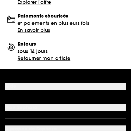
Explorer l'offre
Paiements sécurisés
et paiements en plusieurs fois
En savoir plus
Retours
sous 14 jours
Retourner mon article
Aide
FAQ
Moyens de paiement acceptés
Mon Sephora
Nous contacter
Conditions de livraison
Mon compte
Retourner un produit
My Sephora
*Conditions de nos offres
A propos de Sephora
Authenticité des avis