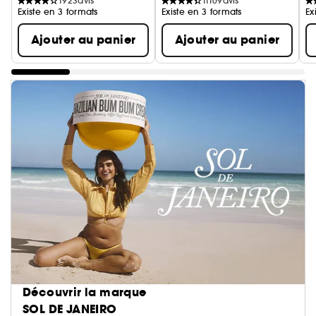
1923
avis
11109
avis
Existe en 3 formats
Existe en 3 formats
Ex
Ajouter au panier
Ajouter au panier
Découvrir la marque
SOL DE JANEIRO