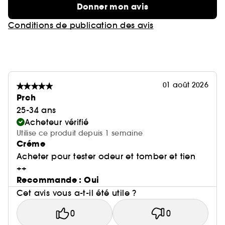
Donner mon avis
Conditions de publication des avis
01 août 2026
Prch
25-34 ans
Acheteur vérifié
Utilise ce produit depuis 1 semaine
Créme
Acheter pour tester odeur et tomber et tien
++
Recommande : Oui
Cet avis vous a-t-il été utile ?
0
0