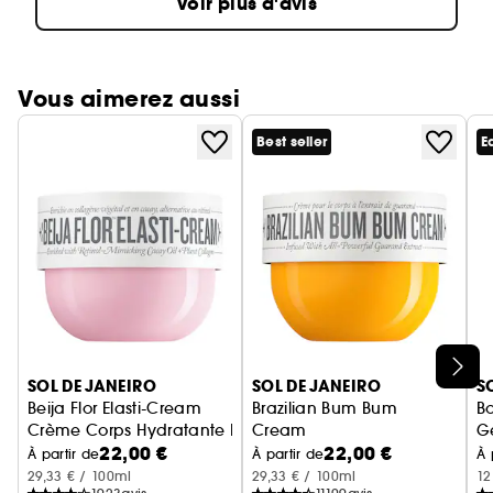
Voir plus d'avis
Vous aimerez aussi
Best seller
E
Ignorer le carrousel produits
SOL DE JANEIRO
SOL DE JANEIRO
S
Beija Flor Elasti-Cream
Brazilian Bum Bum
B
Crème Corps Hydratante Pro-Élasticité
Cream
Ge
22,00 €
22,00 €
Crème Corps Raffermissante
À partir de
À partir de
À 
29,33 € / 100ml
29,33 € / 100ml
12