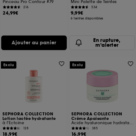
Pinceau Pro Contour #79
Mini Palette de Teintes
216
534
24,99€
9,99€
6 teintes disponibles
En rupture,
Ajouter au panier
m’alerter
Exclu
Exclu
SEPHORA COLLECTION
SEPHORA COLLECTION
Lotion lactée hydratante
Crème Apaisante
à l'Ectoïne
Acide hyaluronique hydratant et Centella asiatica apaisante
128
385
18,99€
16,99€