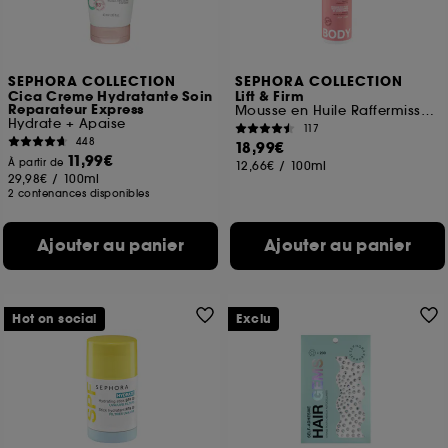
SEPHORA COLLECTION
SEPHORA COLLECTION
Cica Creme Hydratante Soin
Lift & Firm
Reparateur Express
Mousse en Huile Raffermissante Et Hydratante
Hydrate + Apaise
117
448
18,99€
11,99€
À partir de
12,66€
/
100ml
29,98€
/
100ml
2 contenances disponibles
Ajouter au panier
Ajouter au panier
Hot on social
Exclu