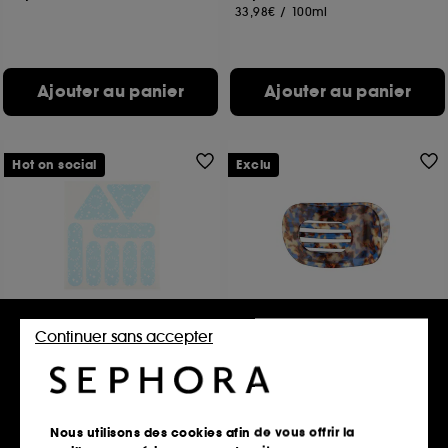
33,98€
/
100ml
Ajouter au panier
Ajouter au panier
Hot on social
Exclu
SEPHORA COLLECTION
SEPHORA COLLECTION
Continuer sans accepter
Face Tape
FLAT CLAW CLIP
Bandes adhésives liftantes pour le visage
Pince à cheveux plate
80
24
15,99€
9,99€
Nous utilisons des cookies afin de vous offrir la