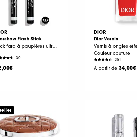
IOR
DIOR
orshow Flash Stick
Dior Vernis
Stick fard à paupières ultra-fondant waterproof
Vernis à ongles eff
Couleur couture
30
251
2,00€
34,00€
À partir de
seller