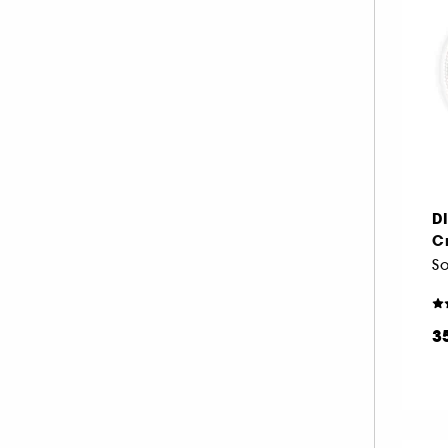
D
C
3