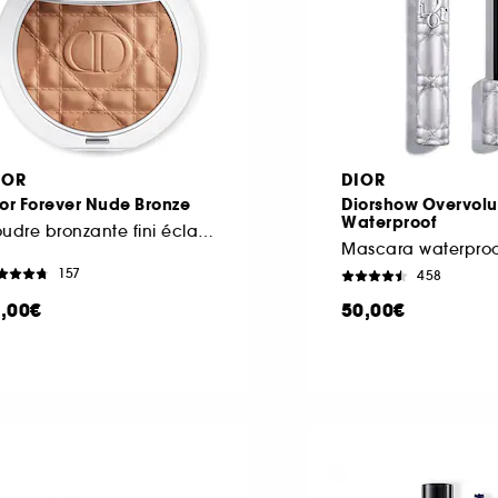
IOR
DIOR
or Forever Nude Bronze
Diorshow Overvol
Waterproof
Poudre bronzante fini éclat naturel ou mat
157
458
1,00€
50,00€