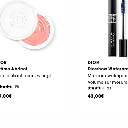
IOR
DIOR
rème Abricot
Diorshow Waterpro
Soin fortifiant pour les ongles
Mascara waterproo
Volume sur mesure 
95
231
5,00€
43,00€