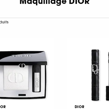
Maquillage DIOR
duits
IOR
DIOR