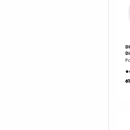
D
Di
6