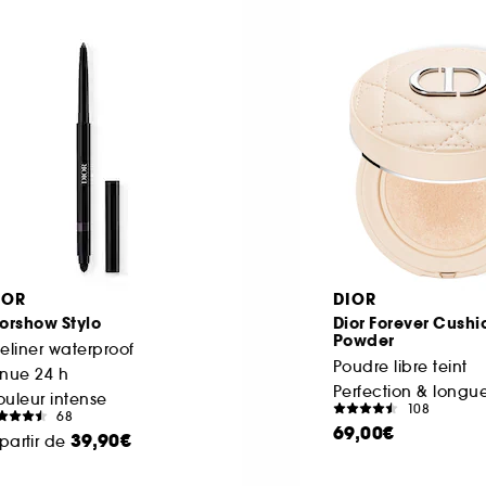
IOR
DIOR
orshow Stylo
Dior Forever Cushi
Powder
eliner waterproof
Poudre libre teint
nue 24 h
Perfection & longu
uleur intense
108
68
69,00€
39,90€
partir de