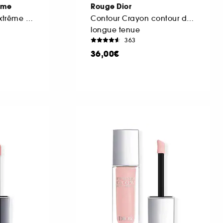
ume
Rouge Dior
Mascara volume extrême 24 h et définition cil-à-cil
Contour Crayon contour des lèvres sans transfert
longue tenue
363
36,00€