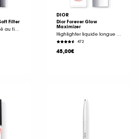
DIOR
oft Filter
Dior Forever Glow
Maximizer
blush liquide fouetté au fini mat lumineux
Highlighter liquide longue tenue
472
45,00€