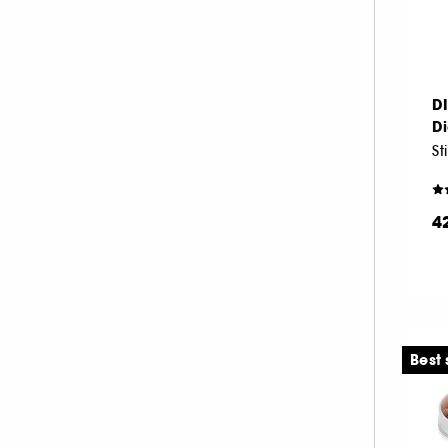
D
Di
4
Best 