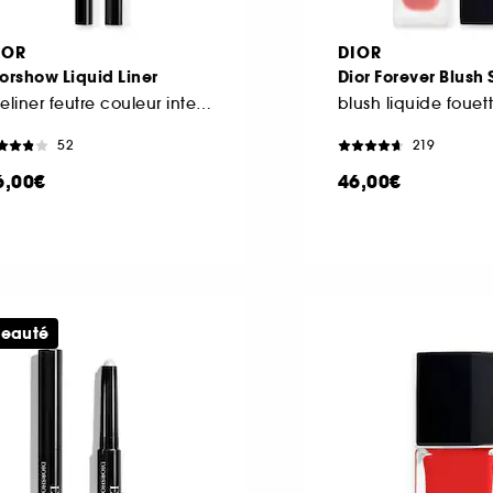
IOR
DIOR
orshow Liquid Liner
Dior Forever Blush S
Eyeliner feutre couleur intense et waterproof
52
219
6,00€
46,00€
eauté