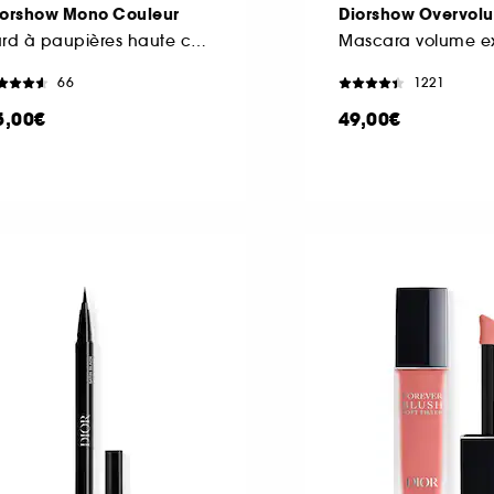
iorshow Mono Couleur
Diorshow Overvol
Fard à paupières haute couleur et longue tenue
66
1221
5,00€
49,00€