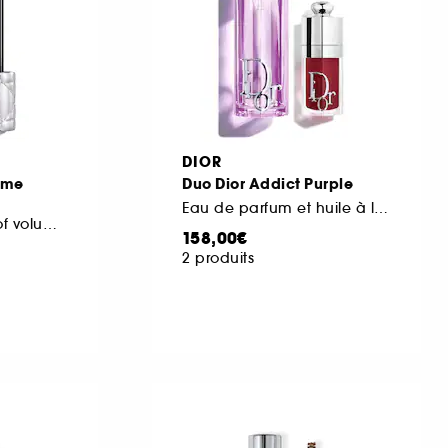
DIOR
ume
Duo Dior Addict Purple
Eau de parfum et huile à lèvres hydratante
Mascara waterproof volume extrême 48 h
158,00€
2 produits