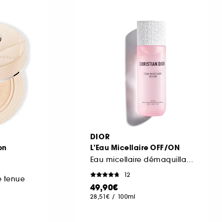
DIOR
on
L'Eau Micellaire OFF/ON
Eau micellaire démaquillante visage, yeux et lèvres
12
e tenue
49,90€
28,51€
/
100ml