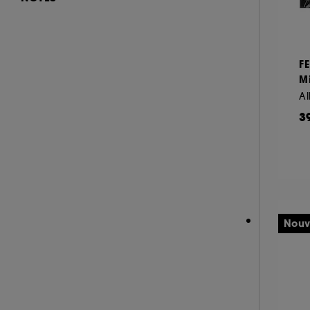
BVLGARI (1)
Hot on social (7)
BYOMA (2)
(68)
Best seller (2)
CACHAREL (4)
& plus (443)
F
CALVIN KLEIN (1)
& plus (466)
M
CAROLINA HERRERA (1)
& plus (470)
CARON (1)
& plus (473)
3
CARTIER (2)
CERRUTI (1)
CHANEL (6)
CHARLOTTE TILBURY (5)
CHRISTOPHE ROBIN (1)
Nouv
CLARINS (11)
CLINIQUE (11)
COLOR WOW (3)
DIESEL (1)