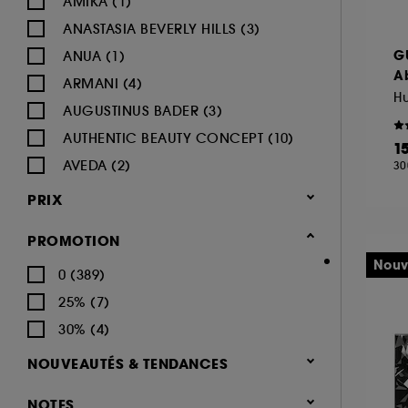
AMIKA (1)
ANASTASIA BEVERLY HILLS (3)
G
ANUA (1)
Ab
ARMANI (4)
AUGUSTINUS BADER (3)
AUTHENTIC BEAUTY CONCEPT (10)
1
AVEDA (2)
30
AZZARO (2)
PRIX
BALI BODY (2)
PROMOTION
BEAUTY OF JOSEON (2)
Nouv
0 (389)
BENEFIT COSMETICS (16)
25% (7)
BIODANCE (1)
30% (4)
BIODERMA (1)
BOBBI BROWN (3)
NOUVEAUTÉS & TENDANCES
BURBERRY (1)
Nouveauté (136)
NOTES