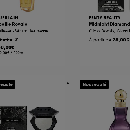
UERLAIN
FENTY BEAUTY
eille Royale
Midnight Diamond
Huile-en-Sérum Jeunesse Cuir Chevelu et Cheveux
25,00€
À partir de
31
50,00€
0,00€
/
100ml
eauté
Nouveauté