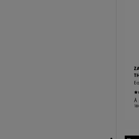
LANOLIPS (2)
LA PRAIRIE (4)
LAURA MERCIER (4)
LE MONDE GOURMAND (1)
LES SECRETS DE LOLY (3)
LOLITA LEMPICKA (2)
M.A.C (20)
Z
MAISON FRANCIS KURKDJIAN (13)
TH
MAKE UP FOR EVER (3)
E
MANUCURIST (1)
MARIO BADESCU (1)
À 
MERIT BEAUTY (4)
18
MIU MIU (1)
MONTBLANC (2)
MOROCCANOIL (1)