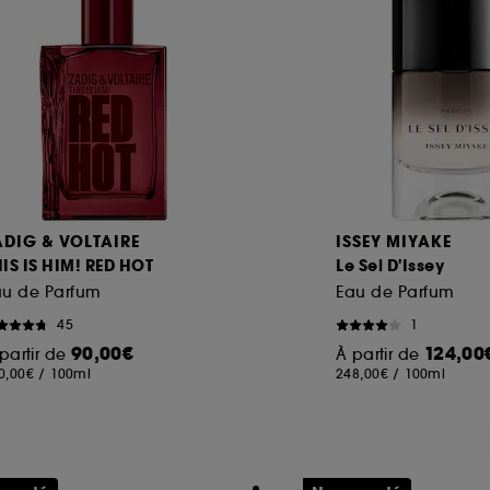
ADIG & VOLTAIRE
ISSEY MIYAKE
IS IS HIM! RED HOT
Le Sel D'Issey
au de Parfum
Eau de Parfum
45
1
90,00€
124,00
partir de
À partir de
0,00€
/
100ml
248,00€
/
100ml