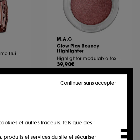
M.A.C
Glow Play Bouncy
Highlighter
Eau de Parfum femme fruitée florale longue tenue
Highlighter modulable texture gel
39,90€
Continuer sans accepter
Nouveauté
ookies et autres traceurs, tels que des :
produits et services du site et sécuriser