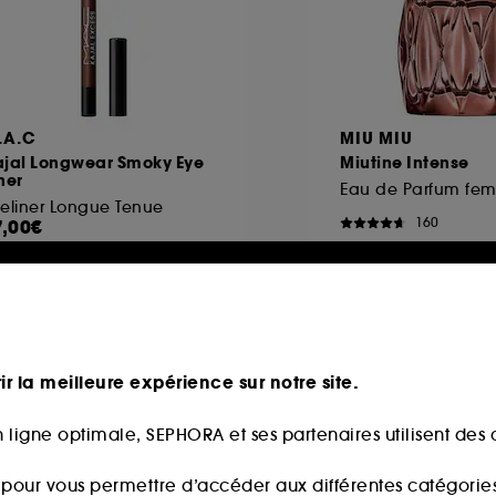
.A.C
MIU MIU
ajal Longwear Smoky Eye
Miutine Intense
ner
eliner Longue Tenue
160
7,00€
97,00€
À partir de
278,00€
/
100ml
ir la meilleure expérience sur notre site.
eauté
Nouveauté
 ligne optimale, SEPHORA et ses partenaires utilisent des c
s pour vous permettre d’accéder aux différentes catégories, 