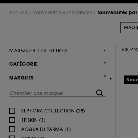
Nouveautés par
Accueil
Nouveautés & Tendances
MAQU
618 Pr
MASQUER LES FILTRES
CATÉGORIE
Nouveautés & Tendances
MARQUES
Nouv
Nouveautés par catégorie (618)
Maquillage (179)
Parfum (205)
SEPHORA COLLECTION (28)
Soin Visage (135)
111SKIN (1)
Corps & Bain (92)
ACQUA DI PARMA (1)
Cheveux (82)