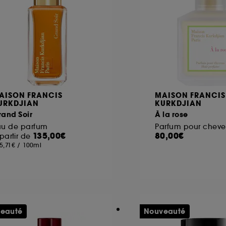
ôt et la lecture de ces traceurs requiert votre accord. V
rsonnaliser mes choix" ci-dessous ou décider de "tout ac
s Cookies, pour les finalités acceptées, avec les données
ur refuser tous les cookies, cliques sur "continuer sans a
tez obtenir plus d'information sur les cookies utilisés,
cliq
AISON FRANCIS
MAISON FRANCIS
URKDJIAN
KURKDJIAN
and Soir
À la rose
au de parfum
Parfum pour cheve
135,00€
80,00€
partir de
5,71€
/
100ml
eauté
Nouveauté