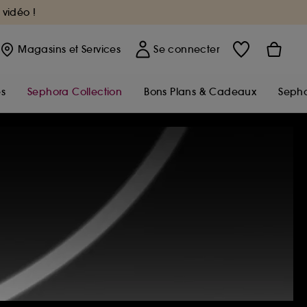
 vidéo !
Magasins
et Services
Se connecter
s
Sephora Collection
Bons Plans & Cadeaux
Sepho