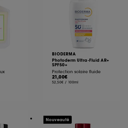
ous pouvez personnaliser vos choix concernant
cepter". Sephora pourra associer les
 personnelles collectées ou générées lors
ccepter". Voous pouvez à tout moment choisir
uez
ici
.
BIODERMA
Photoderm Ultra-Fluid AR+
SPF50+
ux
Protection solaire fluide
21,00€
52,50€
/
100ml
Nouveauté