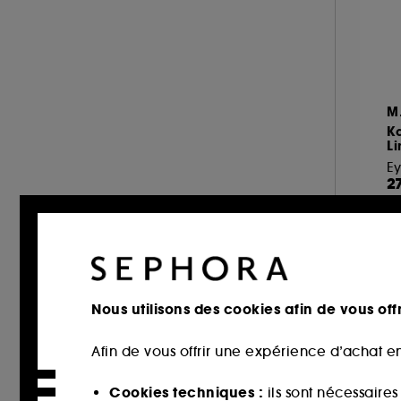
DIOR (14)
DIOR BACKSTAGE (3)
DOLCE & GABBANA (4)
DR.JART+ (7)
M
DUCRAY (1)
K
DYSON (2)
Li
ERBORIAN (9)
Ey
2
ESTÉE LAUDER (3)
FABLE & MANE (4)
FENTY BEAUTY (8)
FENTY HAIR (1)
FENTY SKIN (8)
Nous utilisons des cookies afin de vous offr
Nouv
GHD (11)
Afin de vous offrir une expérience d’achat en
GISOU (9)
GIVENCHY (9)
Cookies techniques :
ils sont nécessaire