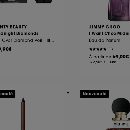
ENTY BEAUTY
JIMMY CHOO
idnight Diamonds
I Want Choo Midni
All-Over Diamond Veil – Illuminateur de teint
Eau de Parfum
9,90€
13
69,00€
À partir de
172,50€
/
100ml
eauté
Nouveauté