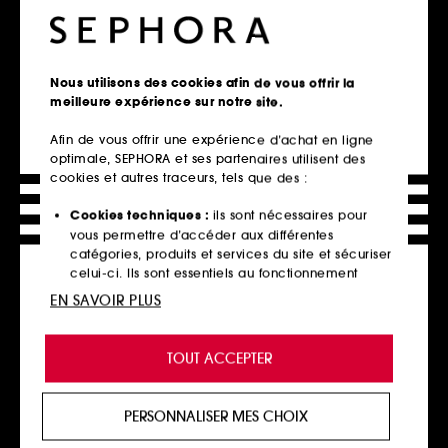
Accueil
Nouveautés & Tendances
Nouveautés par catégorie
Nous utilisons des cookies afin de vous offrir la
meilleure expérience sur notre site.
Retrait en magasin
Afin de vous offrir une expérience d’achat en ligne
Click & Collect en 2h offert
optimale, SEPHORA et ses partenaires utilisent des
En savoir plus
cookies et autres traceurs, tels que des :
Cookies techniques :
ils sont nécessaires pour
Livraison standard offerte
vous permettre d’accéder aux différentes
à domicile dès 60€ en France
catégories, produits et services du site et sécuriser
métropolitaine et Monaco
celui-ci. Ils sont essentiels au fonctionnement
technique du site et ne peuvent être désactivés.
EN SAVOIR PLUS
Explorer l'offre
Cookies de personnalisation :
ils nous permettent
de vous offrir une expérience enrichie et
Paiements sécurisés
TOUT ACCEPTER
personnalisée en vous recommandant des
et paiements en plusieurs fois
produits, des services et des contenus qui
répondent au mieux à vos préférences, et de vous
En savoir plus
PERSONNALISER MES CHOIX
proposer des offres promotionnelles adaptées à
votre profil.