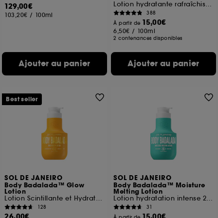
Lotion hydratante rafraîchissante
129,00€
388
103,20€
/
100ml
15,00€
À partir de
6,50€
/
100ml
2 contenances disponibles
Ajouter au panier
Ajouter au panier
Best seller
SOL DE JANEIRO
SOL DE JANEIRO
Body Badalada™ Glow
Body Badalada™ Moisture
Lotion
Melting Lotion
Lotion Scintillante et Hydratante 24h
Lotion hydratation intense 24h
128
31
26,00€
15,00€
À partir de