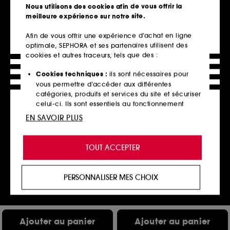
Nous utilisons des cookies afin de vous offrir la
En rupture,
Ajouter au panier
meilleure expérience sur notre site.
m’alerter
Afin de vous offrir une expérience d’achat en ligne
optimale, SEPHORA et ses partenaires utilisent des
cookies et autres traceurs, tels que des :
Cookies techniques :
ils sont nécessaires pour
vous permettre d’accéder aux différentes
catégories, produits et services du site et sécuriser
celui-ci. Ils sont essentiels au fonctionnement
technique du site et ne peuvent être désactivés.
EN SAVOIR PLUS
Cookies de personnalisation :
ils nous permettent
NUXE
GHD
de vous offrir une expérience enrichie et
Huile Prodigieuse® Florale
Sleek operator
TOUT ACCEPTER
Roll-On
Huile élixir lissante ghd
personnalisée en vous recommandant des
Huile Sèche Multi-Fonctions
39,90€
produits, des services et des contenus qui
16
88,67€
/
100ml
répondent au mieux à vos préférences, et de vous
PERSONNALISER MES CHOIX
37,00€
proposer des offres promotionnelles adaptées à
61,67€
/
100ml
votre profil.
Cookies réseaux sociaux et publicité :
ils sont
Ajouter au panier
Ajouter au panier
utilisés pour vous présenter du contenu susceptible