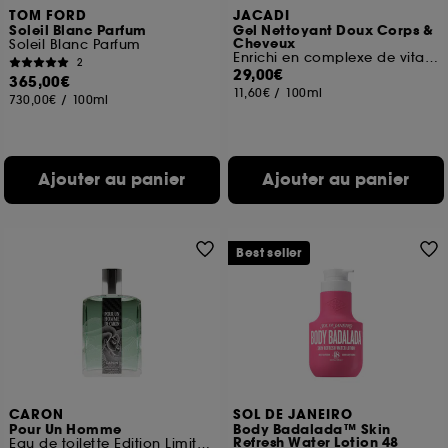
TOM FORD
JACADI
Soleil Blanc Parfum
Gel Nettoyant Doux Corps &
Cheveux
Soleil Blanc Parfum
Enrichi en complexe de vitamines B5 & E
2
29,00€
365,00€
11,60€
/
100ml
730,00€
/
100ml
Ajouter au panier
Ajouter au panier
Best seller
CARON
SOL DE JANEIRO
Pour Un Homme
Body Badalada™ Skin
Refresh Water Lotion 48
Eau de toilette Edition Limitée Collab Gitana