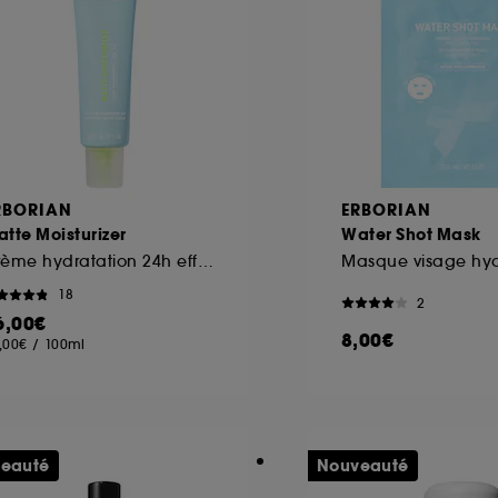
ôt et la lecture de ces traceurs requiert votre accord. V
rsonnaliser mes choix" ci-dessous ou décider de "tout ac
s Cookies, pour les finalités acceptées, avec les données
ur refuser tous les cookies, cliques sur "continuer sans a
tez obtenir plus d'information sur les cookies utilisés,
cliq
RBORIAN
ERBORIAN
tte Moisturizer
Water Shot Mask
Crème hydratation 24h effet matifiant
Masque visage hyd
18
2
6,00€
8,00€
,00€
/
100ml
eauté
Nouveauté