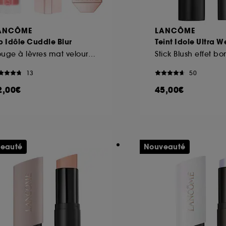
ANCÔME
LANCÔME
p Idôle Cuddle Blur
Teint Idole Ultra W
Rouge à lèvres mat velours floutant enrichi en soin
13
50
2,00€
45,00€
eauté
Nouveauté