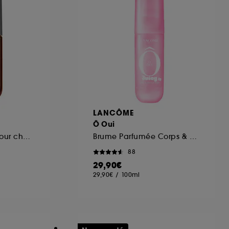
LANCÔME
Ô Oui
Brume parfumée pour cheveux et corps
Brume Parfumée Corps & Cheveux
88
29,90€
29,90€
/
100ml