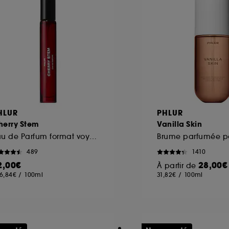
HLUR
PHLUR
herry Stem
Vanilla Skin
Eau de Parfum format voyage
489
1410
2,00€
28,00€
À partir de
6,84€
/
100ml
31,82€
/
100ml