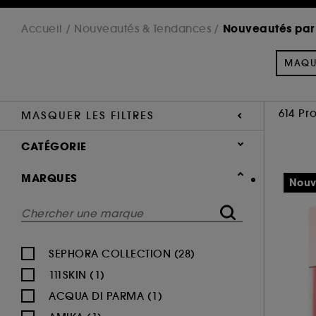
Nouveautés par
Accueil
Nouveautés & Tendances
MAQU
614 Pr
MASQUER LES FILTRES
CATÉGORIE
Nouveautés & Tendances
MARQUES
Nouv
Nouveautés par catégorie (614)
Maquillage (179)
Parfum (204)
SEPHORA COLLECTION (28)
Soin Visage (134)
111SKIN (1)
Corps & Bain (90)
ACQUA DI PARMA (1)
Cheveux (82)