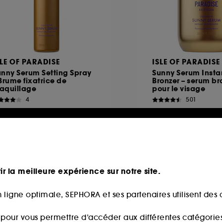
SLE OF PARADISE
ISLE OF PARADISE
unny Serum Setting Spray
Sunny Serum Insta
Brume fixatrice de
Bronzer – serum br
aquillage
pour le visage
4
501
9,90€
19,90€
,58€
/
100ml
66,33€
/
100ml
ir la meilleure expérience sur notre site.
eauté
Nouveauté
 ligne optimale, SEPHORA et ses partenaires utilisent des c
s pour vous permettre d’accéder aux différentes catégories, 