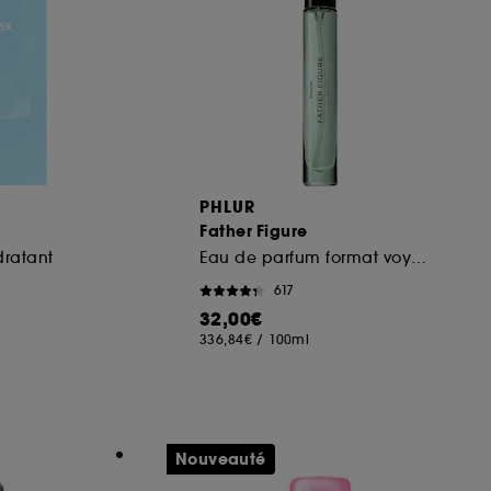
ous pouvez personnaliser vos choix concernant
cepter". Sephora pourra associer les
 personnelles collectées ou générées lors
ccepter". Voous pouvez à tout moment choisir
uez
ici
.
PHLUR
Father Figure
ratant
Eau de parfum format voyage
617
32,00€
336,84€
/
100ml
Nouveauté