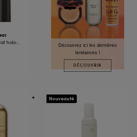
ear
Stick Highlighter éclat holographique 24h de tenue
Découvrez ici les dernières
tendances !
DÉCOUVRIR
Nouveauté