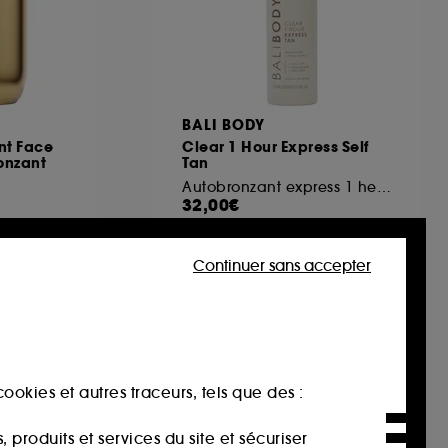
BALI BODY
nt Face
Clear 1 Hour Express Self
onzant
Tan
Autobronzant express 1 heure
32,00€
14,22€
/
100g
Continuer sans accepter
Nouveauté
ookies et autres traceurs, tels que des :
produits et services du site et sécuriser