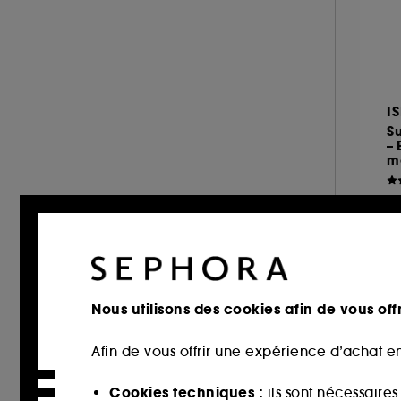
DIOR (14)
DIOR BACKSTAGE (3)
DOLCE & GABBANA (4)
DR.JART+ (7)
I
DUCRAY (1)
S
DYSON (1)
– 
m
ERBORIAN (9)
ESTÉE LAUDER (3)
1
FABLE & MANE (4)
16
FENTY BEAUTY (8)
FENTY HAIR (1)
FENTY SKIN (8)
Nous utilisons des cookies afin de vous offr
Nouv
GHD (12)
Afin de vous offrir une expérience d’achat en
GISOU (9)
GIVENCHY (9)
Cookies techniques :
ils sont nécessaire