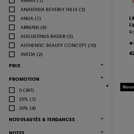
AMIKA (1)
ANASTASIA BEVERLY HILLS (3)
L
ANUA (1)
Li
ARMANI (4)
AUGUSTINUS BADER (3)
AUTHENTIC BEAUTY CONCEPT (10)
4
AVEDA (2)
AZZARO (2)
PRIX
BALI BODY (2)
PROMOTION
BEAUTY OF JOSEON (2)
Nouv
0 (387)
BENEFIT COSMETICS (16)
25% (7)
BIODANCE (1)
30% (4)
BIODERMA (1)
BOBBI BROWN (3)
NOUVEAUTÉS & TENDANCES
BURBERRY (1)
Nouveauté (135)
NOTES