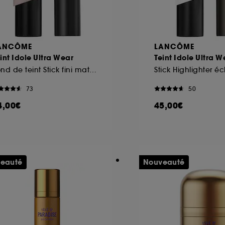
ANCÔME
LANCÔME
int Idole Ultra Wear
Teint Idole Ultra W
Fond de teint Stick fini mat naturel tenue 24h
73
50
4,00€
45,00€
eauté
Nouveauté