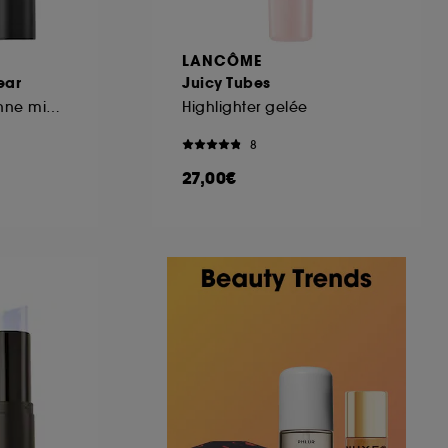
LANCÔME
ear
Juicy Tubes
Stick Blush effet bonne mine 24h de tenue
Highlighter gelée
8
27,00€