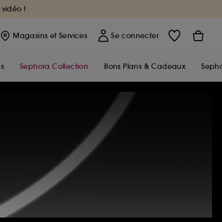
 vidéo !
Magasins
et Services
Se connecter
s
Sephora Collection
Bons Plans & Cadeaux
Sepho