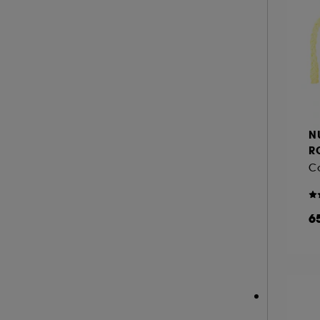
JULIETTE HAS A GUN (3)
K18 (3)
KAYALI (1)
A l'exception des cookies techniques, le dép
KÉRASTASE (2)
le dépôt de ces cookies grâce au bouton "pe
informations de navigation collectées par ce
KIEHL'S SINCE 1851 (1)
de votre activité en ligne ou en magasin. Po
KILIAN PARIS (2)
de retirer votrte consentement. Si vous souhai
N
KOSAS (4)
RO
L'Oréal Professionnel (1)
Co
LA BONNE BROSSE (10)
LACOSTE (1)
6
LA MER (2)
LANCASTER (1)
LANCÔME (19)
LANEIGE (7)
LANOLIPS (2)