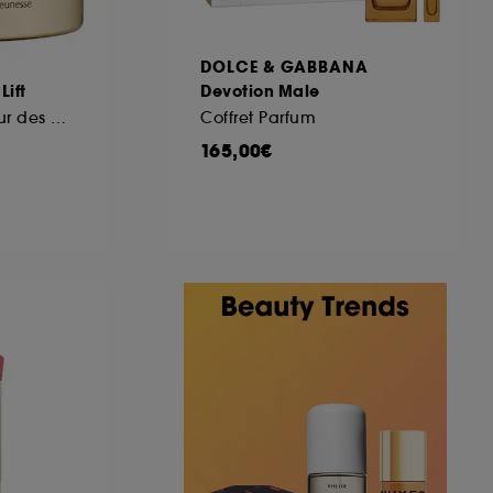
DOLCE & GABBANA
Lift
Devotion Male
Crème riche contour des yeux régénérante jeunesse
Coffret Parfum
165,00€