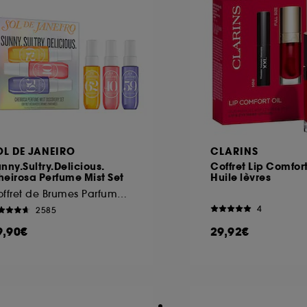
OL DE JANEIRO
CLARINS
nny.Sultry.Delicious.
Coffret Lip Comfort
eirosa Perfume Mist Set
Huile lèvres
Coffret de Brumes Parfumées
4
2585
9,90€
29,92€