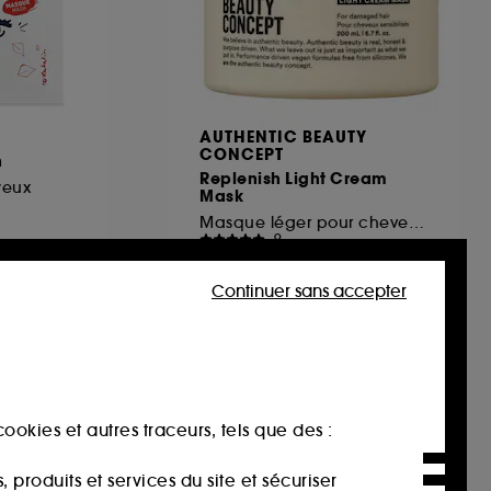
AUTHENTIC BEAUTY
CONCEPT
h
Replenish Light Cream
yeux
Mask
Masque léger pour cheveux fins et abîmés
9
44,00€
22,00€
/
100ml
Continuer sans accepter
ookies et autres traceurs, tels que des :
produits et services du site et sécuriser