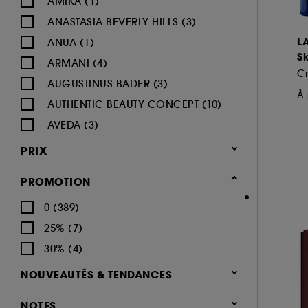
AMIKA (1)
ANASTASIA BEVERLY HILLS (3)
L
ANUA (1)
S
ARMANI (4)
AUGUSTINUS BADER (3)
À 
AUTHENTIC BEAUTY CONCEPT (10)
AVEDA (3)
AZZARO (2)
PRIX
BALI BODY (2)
PROMOTION
BEAUTY OF JOSEON (2)
0 (389)
BENEFIT COSMETICS (15)
25% (7)
BIODANCE (1)
30% (4)
BOBBI BROWN (3)
BURBERRY (1)
NOUVEAUTÉS & TENDANCES
BVLGARI (1)
Nouveauté (136)
NOTES