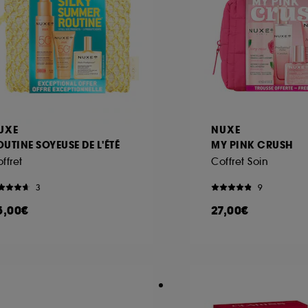
ôt et la lecture de ces traceurs requiert votre accord. V
rsonnaliser mes choix" ci-dessous ou décider de "tout ac
s Cookies, pour les finalités acceptées, avec les données
ur refuser tous les cookies, cliques sur "continuer sans a
tez obtenir plus d'information sur les cookies utilisés,
cliq
UXE
NUXE
UTINE SOYEUSE DE L'ÉTÉ
MY PINK CRUSH
ffret
Coffret Soin
3
9
5,00€
27,00€