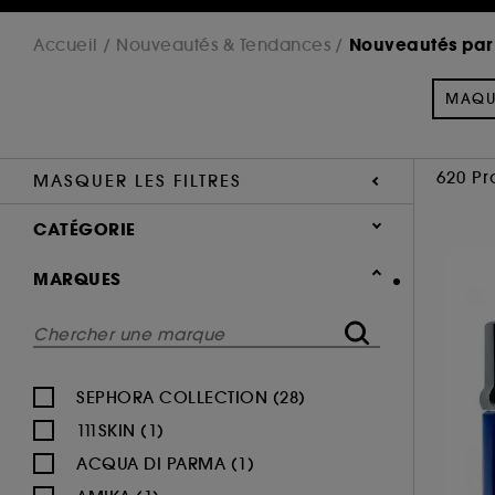
Nouveautés par
Accueil
Nouveautés & Tendances
MAQU
620 Pr
MASQUER LES FILTRES
CATÉGORIE
Nouveautés & Tendances
MARQUES
Nouveautés par catégorie (620)
Maquillage (184)
Parfum (202)
SEPHORA COLLECTION (28)
Soin Visage (134)
111SKIN (1)
Corps & Bain (96)
ACQUA DI PARMA (1)
Cheveux (84)