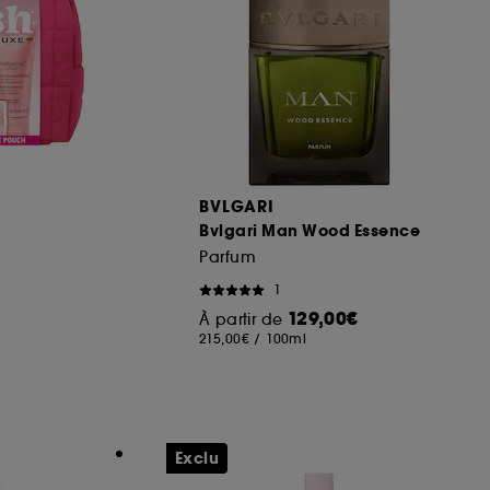
ous pouvez personnaliser vos choix concernant
cepter". Sephora pourra associer les
 personnelles collectées ou générées lors
ccepter". Voous pouvez à tout moment choisir
uez
ici
.
BVLGARI
Bvlgari Man Wood Essence
Parfum
1
129,00€
À partir de
215,00€
/
100ml
Exclu