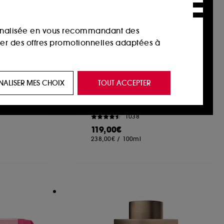
sonnalisée en vous recommandant des
ser des offres promotionnelles adaptées à
 de vous plaire via des publicités, y compris
TY
LANCÔME
NALISER MES CHOIX
TOUT ACCEPTER
Renergie
e navigation, et de l'historique de vos
Crème Anti-âge Rénergie Collagène
Masque brillance intense pour cheveux colorés
1038
 de navigation sur notre site afin d’en
119,00€
238,00€
/
100ml
 les fraudes aux moyens de paiement et les
nctionnalités du site, tel que les cookies
us permettant d’accéder à votre compte lors