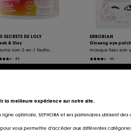
ES SECRETS DE LOLY
ERBORIAN
eek & Slay
Ginseng eye patc
Baume soin 2-en-1 fixation longue tenue et anti-casse
masque tissu soin 
45
46
2,00€
8,00€
,00€
/
100ml
160,00€
/
100g
ir la meilleure expérience sur notre site.
u
Exclu
 ligne optimale, SEPHORA et ses partenaires utilisent des c
s pour vous permettre d’accéder aux différentes catégories, 