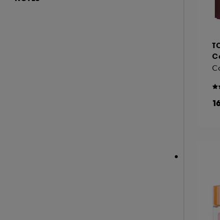
BYOMA (2)
Hot on social (7)
CACHAREL (4)
(68)
Best seller (2)
CALVIN KLEIN (1)
& plus (440)
T
CAROLINA HERRERA (1)
& plus (462)
C
CARON (1)
& plus (466)
Co
CARTIER (2)
& plus (469)
CERRUTI (1)
1
CHANEL (6)
CHARLOTTE TILBURY (5)
CHRISTOPHE ROBIN (1)
CLARINS (11)
CLINIQUE (12)
COLOR WOW (3)
DIESEL (1)
DIOR (18)