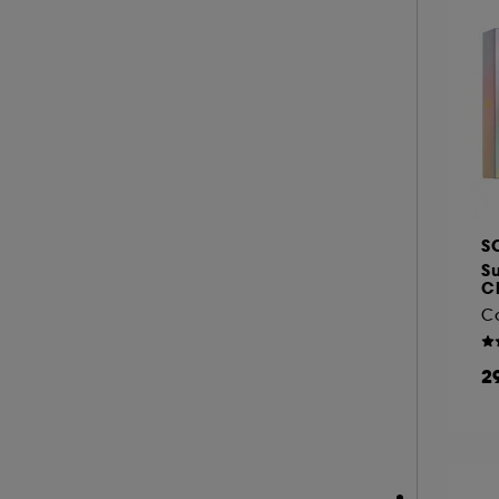
LA PRAIRIE (3)
LAURA MERCIER (4)
LE MONDE GOURMAND (2)
LES SECRETS DE LOLY (3)
LOLITA LEMPICKA (2)
M.A.C (20)
MAISON FRANCIS KURKDJIAN (11)
S
MAKE UP FOR EVER (3)
Su
MANUCURIST (1)
Ch
MARIO BADESCU (1)
MERIT BEAUTY (4)
2
MIU MIU (1)
MONTBLANC (2)
MOROCCANOIL (1)
MUGLER (5)