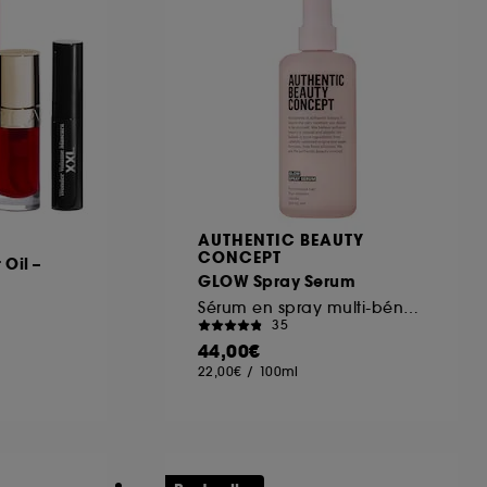
AUTHENTIC BEAUTY
CONCEPT
 Oil –
GLOW Spray Serum
Sérum en spray multi-bénéfices et brillance
35
44,00€
22,00€
/
100ml