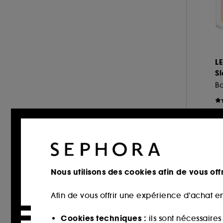
DIOR BACKSTAGE (3)
DOLCE & GABBANA (4)
DR.JART+ (7)
DUCRAY (1)
L
DYSON (3)
Sl
ERBORIAN (9)
ESTÉE LAUDER (3)
FABLE & MANE (4)
2
FENTY BEAUTY (8)
11
FENTY HAIR (1)
FENTY SKIN (8)
GHD (12)
Nous utilisons des cookies afin de vous offr
Excl
GISOU (9)
Afin de vous offrir une expérience d’achat en
GIVENCHY (10)
GLOWERY (1)
Cookies techniques :
ils sont nécessaire