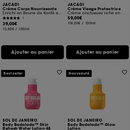
JACADI
JACADI
Crème Corps Nourrissante
Crème Visage Protectrice
Enrichi en Beurre de Karité et Aloé Vera
Crème onctueuse riche en Acide Hyaluronique
59,00€
1
39,00€
118,00€
/
100ml
15,60€
/
100ml
Ajouter au panier
Ajouter au panier
Best seller
Nouveauté
SOL DE JANEIRO
SOL DE JANEIRO
Body Badalada™ Skin
Body Badalada™ Glow
Refresh Water Lotion 48
Lotion