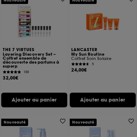
Nouveauté
Nouveauté
THE 7 VIRTUES
LANCASTER
Layering Discovery Set –
My Sun Routine
Coffret ensemble de
Coffret Soin Solaire
découverte des parfums à
5
superp
24,00€
100
32,00€
Ajouter au panier
Ajouter au panier
Nouveauté
Nouveauté