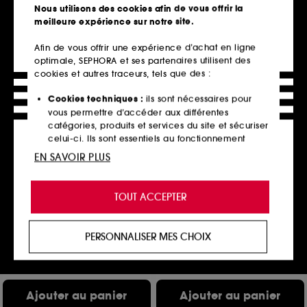
Nous utilisons des cookies afin de vous offrir la
Ajouter au panier
Ajouter au panier
meilleure expérience sur notre site.
Afin de vous offrir une expérience d’achat en ligne
optimale, SEPHORA et ses partenaires utilisent des
Nouveauté
Nouveauté
cookies et autres traceurs, tels que des :
Cookies techniques :
ils sont nécessaires pour
vous permettre d’accéder aux différentes
catégories, produits et services du site et sécuriser
celui-ci. Ils sont essentiels au fonctionnement
technique du site et ne peuvent être désactivés.
EN SAVOIR PLUS
Cookies de personnalisation :
ils nous permettent
LE MONDE GOURMAND
NUXE
de vous offrir une expérience enrichie et
Banane Délice
Huile Prodigieuse® Or
TOUT ACCEPTER
Florale Roll-On
Eau de Parfum
personnalisée en vous recommandant des
Huile Sèche Multi-Fonctions
9
produits, des services et des contenus qui
23
32,00€
répondent au mieux à vos préférences, et de vous
PERSONNALISER MES CHOIX
46,00€
106,67€
/
100ml
proposer des offres promotionnelles adaptées à
76,67€
/
100ml
votre profil.
Cookies réseaux sociaux et publicité :
ils sont
Ajouter au panier
Ajouter au panier
utilisés pour vous présenter du contenu susceptible