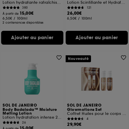
Lotion hydratante rafraîchissante
Lotion Scintillante et Hydratante 24h
380
121
15,00€
26,00€
À partir de
6,50€
/
100ml
6,50€
/
100ml
2 contenances disponibles
Ajouter au panier
Ajouter au panier
Nouveauté
SOL DE JANEIRO
SOL DE JANEIRO
Body Badalada™ Moisture
Glowmotions Set
Melting Lotion
Coffret Huiles pour le corps scintillantes & nourissantes
Lotion hydratation intense 24h
4
26
29,90€
15,00€
À partir de