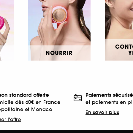
CONT
NOURRIR
Y
ison standard offerte
Paiements sécurisé
icile dès 60€ en France
et paiements en plu
opolitaine et Monaco
En savoir plus
er l'offre