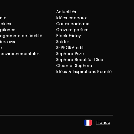
Actualités
nte
Idées cadeaux
ookies
Cartes cadeaux
igilance
Gravure parfum
rogramme de fidélité
Black Friday
des avis
Soldes
e
SEPHORA edit
s environnementales
Sephora Prize
Sephora Beautiful Club
Clean at Sephora
Idées & Inspirations Beauté
France