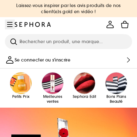
Aller au menu
Aller au contenu principal
Aller au pied de page
Laissez-vous inspirer par les avis produits de nos
client(e)s gold en vidéo !
Recherche
Se connecter ou s'inscrire
Petits Prix
Meilleures
Sephora Edit
Bons Plans
ventes
Beauté