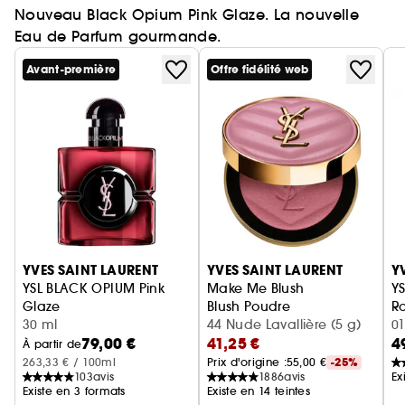
Nouveau Black Opium Pink Glaze. La nouvelle
Eau de Parfum gourmande.
Avant-première
Offre fidélité web
Ignorer le carrousel produits
YVES SAINT LAURENT
YVES SAINT LAURENT
Y
YSL BLACK OPIUM Pink
Make Me Blush
YS
Glaze
Blush Poudre
Ro
Eau de Parfum femme ambrée florale & note de fraise
30 ml
44 Nude Lavallière (5 g)
01
79,00 €
41,25 €
4
À partir de
263,33 € / 100ml
Prix d'origine :
55,00 €
-25%
103
avis
1886
avis
Ex
Existe en 3 formats
Existe en 14 teintes