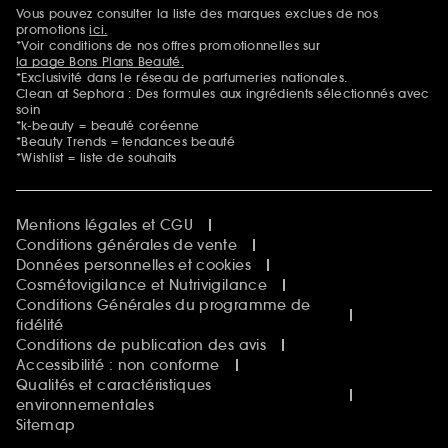
Sephora Beautiful Club
Vous pouvez consulter la liste des marques exclues de nos
Mentions additionnelles
Clean at Sephora
promotions
ici.
Idées & Inspirations Beauté
*Voir conditions de nos offres promotionnelles sur
la page Bons Plans Beauté.
*Exclusivité dans le réseau de parfumeries nationales.
Clean at Sephora : Des formules aux ingrédients sélectionnés avec
soin
*k-beauty = beauté coréenne
*Beauty Trends = tendances beauté
*Wishlist = liste de souhaits
Mentions légales et CGU
Conditions générales de vente
Données personnelles et cookies
Cosmétovigilance et Nutrivigilance
Conditions Générales du programme de
fidélité
Conditions de publication des avis
Accessibilité : non conforme
Qualités et caractéristiques
environnementales
Sitemap