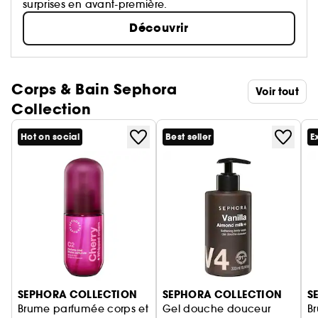
surprises en avant-première.
Découvrir
Corps & Bain Sephora
Voir tout
Collection
Hot on social
Best seller
E
Ignorer le carrousel produits
SEPHORA COLLECTION
SEPHORA COLLECTION
S
Brume parfumée corps et
Gel douche douceur
B