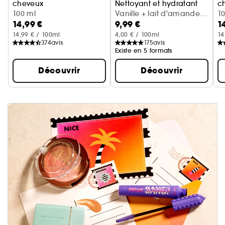
cheveux
Nettoyant et hydratant
c
Cerise + crème fouettée
100 ml
Vanille + lait d'amande
Va
1
14,99 €
9,99 €
1
(300 ml)
14,99 € / 100ml
4,00 € / 100ml
14
374
avis
175
avis
Existe en 5 formats
Découvrir
Découvrir